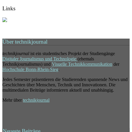
Links
Über technikjournal
technikjournal
ist ein studentisches Projekt der Studiengänge
Digitaler Journalismus und Technologie
(ehemals
Technikjournalismus) und
Visuelle Technikkommunikation
der
Hochschule Bonn-Rhein-Sieg
.
Jedes Semester präsentieren die Studierenden spannende News und
Geschichten über Menschen, Technik und Innovationen. Die
multimedialen Beiträge informieren aktuell und unabhängig.
Mehr über
technikjournal
Neueste Beiträge