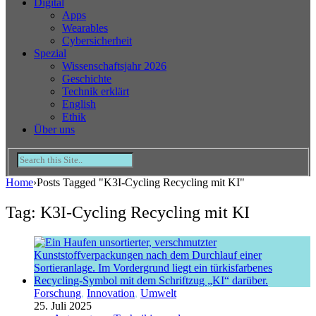
Digital
Apps
Wearables
Cybersicherheit
Spezial
Wissenschaftsjahr 2026
Geschichte
Technik erklärt
English
Ethik
Über uns
Home
›
Posts Tagged "K3I-Cycling Recycling mit KI"
Tag: K3I-Cycling Recycling mit KI
Forschung
,
Innovation
,
Umwelt
25. Juli 2025