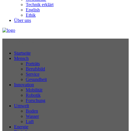
Technik erklärt
English
Ethik
Über uns
Technikjournal
Startseite
Mensch
Porträts
Berufsbild
Service
Gesundheit
Innovation
Mobilität
Robotik
Forschung
Umwelt
Boden
Wasser
Luft
Energie