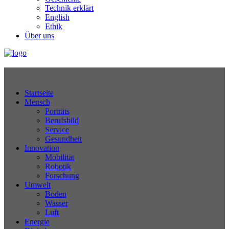
Technik erklärt
English
Ethik
Über uns
Technikjournal
Startseite
Mensch
Porträts
Berufsbild
Service
Gesundheit
Innovation
Mobilität
Robotik
Forschung
Umwelt
Boden
Wasser
Luft
Energie