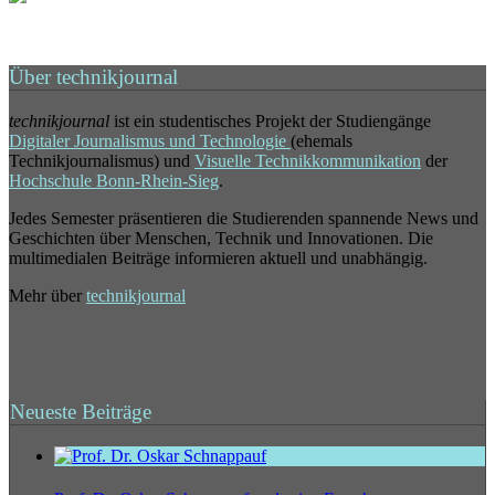
Über technikjournal
technikjournal
ist ein studentisches Projekt der Studiengänge
Digitaler Journalismus und Technologie
(ehemals
Technikjournalismus) und
Visuelle Technikkommunikation
der
Hochschule Bonn-Rhein-Sieg
.
Jedes Semester präsentieren die Studierenden spannende News und
Geschichten über Menschen, Technik und Innovationen. Die
multimedialen Beiträge informieren aktuell und unabhängig.
Mehr über
technikjournal
Neueste Beiträge