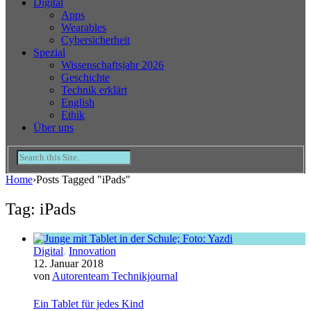
Digital
Apps
Wearables
Cybersicherheit
Spezial
Wissenschaftsjahr 2026
Geschichte
Technik erklärt
English
Ethik
Über uns
Home
›
Posts Tagged "iPads"
Tag: iPads
Digital
,
Innovation
12. Januar 2018
von
Autorenteam Technikjournal
Ein Tablet für jedes Kind