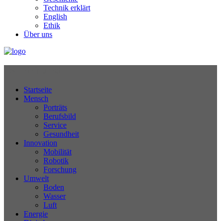
Technik erklärt
English
Ethik
Über uns
Technikjournal
Startseite
Mensch
Porträts
Berufsbild
Service
Gesundheit
Innovation
Mobilität
Robotik
Forschung
Umwelt
Boden
Wasser
Luft
Energie