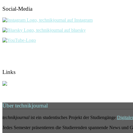
Social-Media
Links
Über technikjournal
technikjournal
ist ein studentisches Projekt der Studiengänge
Digitale
Jedes Semester präsentieren die Studierenden spannende News und G