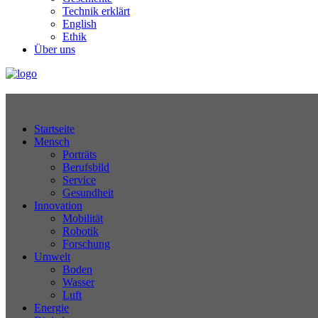
Technik erklärt
English
Ethik
Über uns
Technikjournal
Startseite
Mensch
Porträts
Berufsbild
Service
Gesundheit
Innovation
Mobilität
Robotik
Forschung
Umwelt
Boden
Wasser
Luft
Energie