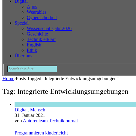
Digital
Apps
Wearables
Cybersicherheit
Spezial
Wissenschaftsjahr 2026
Geschichte
Technik erklärt
English
Ethik
Über uns
Home
›
Posts Tagged "Integrierte Entwicklungsumgebungen"
Tag: Integrierte Entwicklungsumgebungen
Digital
,
Mensch
31. Januar 2021
von
Autorenteam Technikjournal
Programmieren kinderleicht