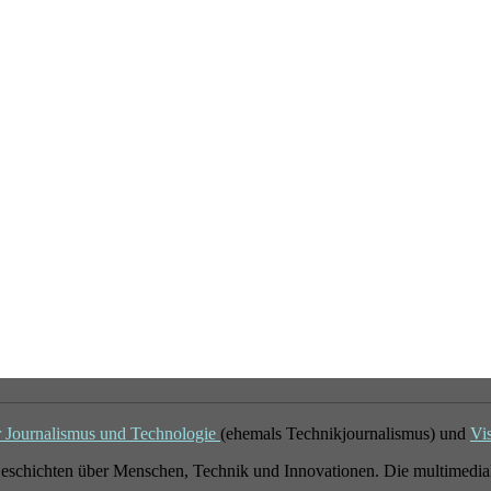
r Journalismus und Technologie
(ehemals Technikjournalismus) und
Vi
eschichten über Menschen, Technik und Innovationen. Die multimedial