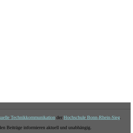
suelle Technikkommunikation
der
Hochschule Bonn-Rhein-Sieg
.
en Beiträge informieren aktuell und unabhängig.