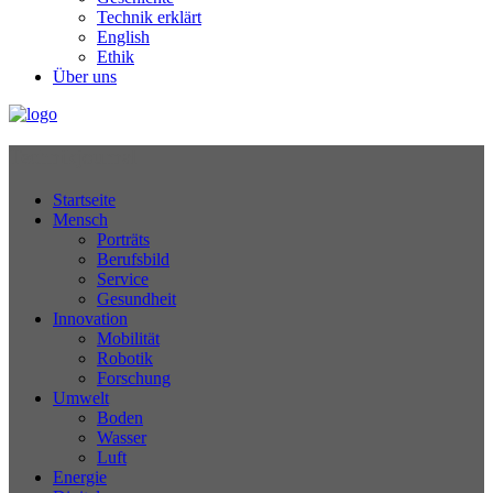
Technik erklärt
English
Ethik
Über uns
Technikjournal
Startseite
Mensch
Porträts
Berufsbild
Service
Gesundheit
Innovation
Mobilität
Robotik
Forschung
Umwelt
Boden
Wasser
Luft
Energie