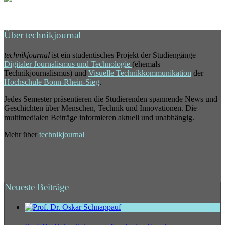
Über technikjournal
technikjournal
ist ein studentisches Projekt der Studiengänge
Digitaler Journalismus und Technologie
(ehemals
Technikjournalismus) und
Visuelle Technikkommunikation
der
Hochschule Bonn-Rhein-Sieg
.
Jedes Semester präsentieren die Studierenden spannende News und
Geschichten über Menschen, Technik und Innovationen. Die
multimedialen Beiträge informieren aktuell und unabhängig.
Mehr über
technikjournal
Neueste Beiträge