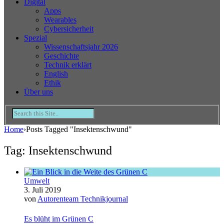
Digital
Apps
Wearables
Cybersicherheit
Spezial
Wissenschaftsjahr 2026
Geschichte
Technik erklärt
English
Ethik
Über uns
Home
›
Posts Tagged "Insektenschwund"
Tag: Insektenschwund
Umwelt
3. Juli 2019
von
Autorenteam Technikjournal
Es blüht im Grünen C