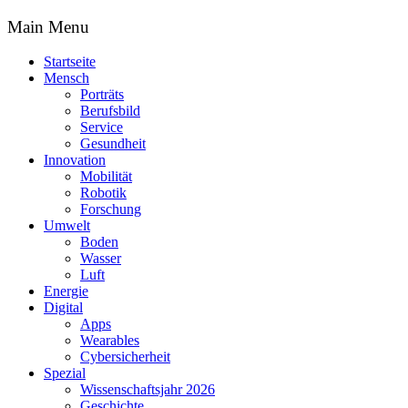
Main Menu
Startseite
Mensch
Porträts
Berufsbild
Service
Gesundheit
Innovation
Mobilität
Robotik
Forschung
Umwelt
Boden
Wasser
Luft
Energie
Digital
Apps
Wearables
Cybersicherheit
Spezial
Wissenschaftsjahr 2026
Geschichte