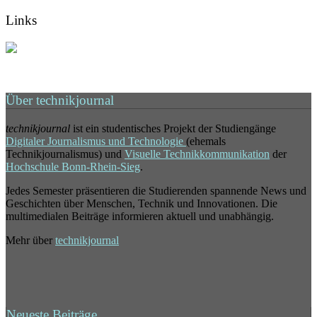
Links
Über technikjournal
technikjournal
ist ein studentisches Projekt der Studiengänge
Digitaler Journalismus und Technologie
(ehemals
Technikjournalismus) und
Visuelle Technikkommunikation
der
Hochschule Bonn-Rhein-Sieg
.
Jedes Semester präsentieren die Studierenden spannende News und
Geschichten über Menschen, Technik und Innovationen. Die
multimedialen Beiträge informieren aktuell und unabhängig.
Mehr über
technikjournal
Neueste Beiträge