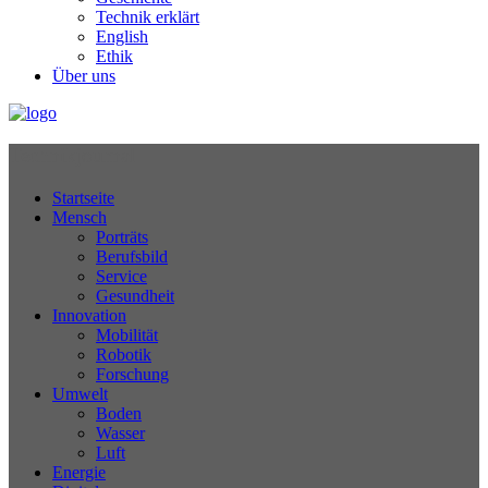
Technik erklärt
English
Ethik
Über uns
Technikjournal
Startseite
Mensch
Porträts
Berufsbild
Service
Gesundheit
Innovation
Mobilität
Robotik
Forschung
Umwelt
Boden
Wasser
Luft
Energie