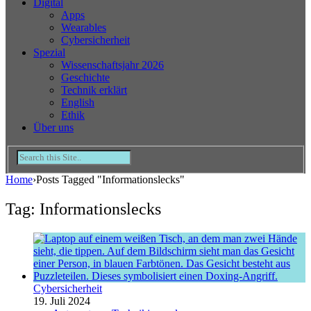
Digital
Apps
Wearables
Cybersicherheit
Spezial
Wissenschaftsjahr 2026
Geschichte
Technik erklärt
English
Ethik
Über uns
Home
›
Posts Tagged "Informationslecks"
Tag: Informationslecks
Cybersicherheit
19. Juli 2024