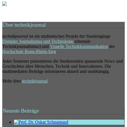
Über technikjournal
technikjournal
ist ein studentisches Projekt der Studiengänge
Digitaler Journalismus und Technologie
(ehemals
Technikjournalismus) und
Visuelle Technikkommunikation
der
Hochschule Bonn-Rhein-Sieg
.
Jedes Semester präsentieren die Studierenden spannende News und
Geschichten über Menschen, Technik und Innovationen. Die
multimedialen Beiträge informieren aktuell und unabhängig.
Mehr über
technikjournal
Neueste Beiträge