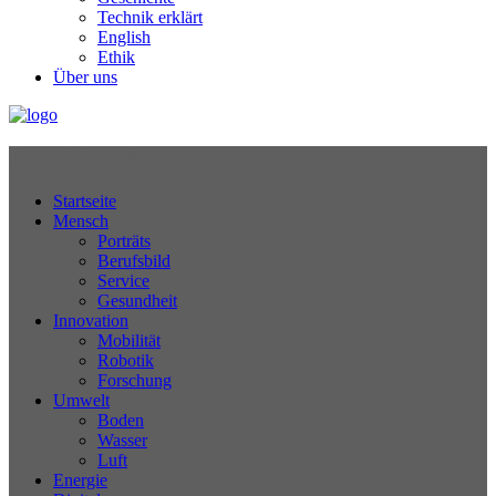
Technik erklärt
English
Ethik
Über uns
Technikjournal
Startseite
Mensch
Porträts
Berufsbild
Service
Gesundheit
Innovation
Mobilität
Robotik
Forschung
Umwelt
Boden
Wasser
Luft
Energie