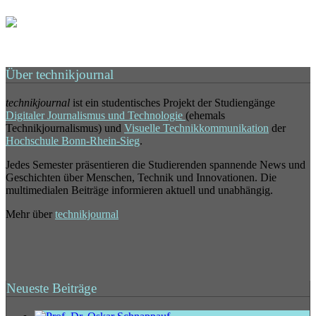
Über technikjournal
technikjournal
ist ein studentisches Projekt der Studiengänge
Digitaler Journalismus und Technologie
(ehemals
Technikjournalismus) und
Visuelle Technikkommunikation
der
Hochschule Bonn-Rhein-Sieg
.
Jedes Semester präsentieren die Studierenden spannende News und
Geschichten über Menschen, Technik und Innovationen. Die
multimedialen Beiträge informieren aktuell und unabhängig.
Mehr über
technikjournal
Neueste Beiträge