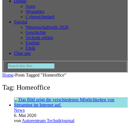
Digital
Apps
Wearables
Cybersicherheit
Spezial
Wissenschaftsjahr 2026
Geschichte
Technik erklärt
English
Ethik
Über uns
Home
›
Posts Tagged "Homeoffice"
Tag: Homeoffice
News
6. Mai 2020
von
Autorenteam Technikjournal