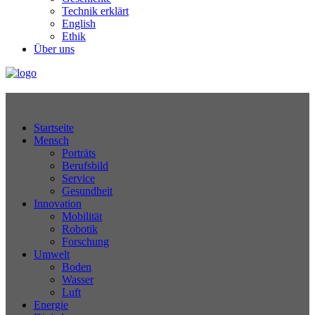
Technik erklärt
English
Ethik
Über uns
Technikjournal
Startseite
Mensch
Porträts
Berufsbild
Service
Gesundheit
Innovation
Mobilität
Robotik
Forschung
Umwelt
Boden
Wasser
Luft
Energie