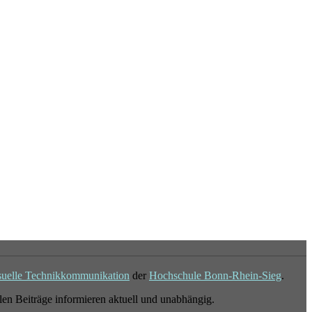
suelle Technikkommunikation
der
Hochschule Bonn-Rhein-Sieg
.
en Beiträge informieren aktuell und unabhängig.