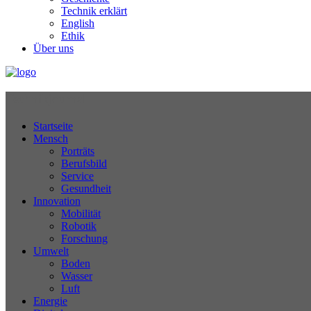
Technik erklärt
English
Ethik
Über uns
Technikjournal
Startseite
Mensch
Porträts
Berufsbild
Service
Gesundheit
Innovation
Mobilität
Robotik
Forschung
Umwelt
Boden
Wasser
Luft
Energie