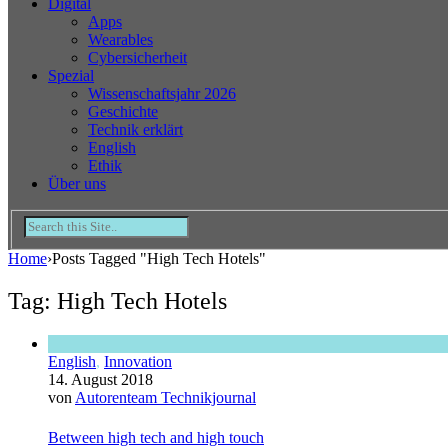
Digital
Apps
Wearables
Cybersicherheit
Spezial
Wissenschaftsjahr 2026
Geschichte
Technik erklärt
English
Ethik
Über uns
Home
›
Posts Tagged "High Tech Hotels"
Tag: High Tech Hotels
English
,
Innovation
14. August 2018
von
Autorenteam Technikjournal
Between high tech and high touch