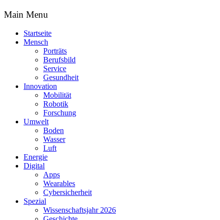
Main Menu
Startseite
Mensch
Porträts
Berufsbild
Service
Gesundheit
Innovation
Mobilität
Robotik
Forschung
Umwelt
Boden
Wasser
Luft
Energie
Digital
Apps
Wearables
Cybersicherheit
Spezial
Wissenschaftsjahr 2026
Geschichte