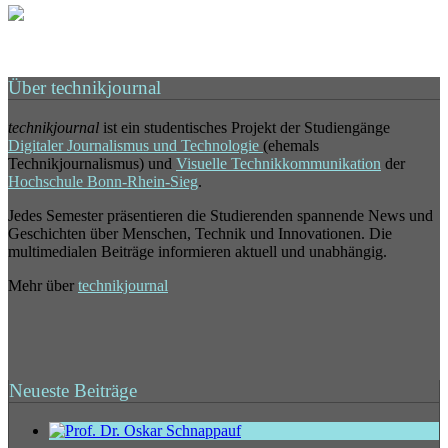
Über technikjournal
technikjournal
ist ein studentisches Projekt der Studiengänge
Digitaler Journalismus und Technologie
(ehemals
Technikjournalismus) und
Visuelle Technikkommunikation
der
Hochschule Bonn-Rhein-Sieg
.
Jedes Semester präsentieren die Studierenden spannende News und
Geschichten über Menschen, Technik und Innovationen. Die
multimedialen Beiträge informieren aktuell und unabhängig.
Mehr über
technikjournal
Neueste Beiträge