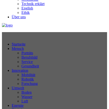
Technik erklärt
English
Ethik
Über uns
Technikjournal
Startseite
Mensch
Porträts
Berufsbild
Service
Gesundheit
Innovation
Mobilität
Robotik
Forschung
Umwelt
Boden
Wasser
Luft
Energie