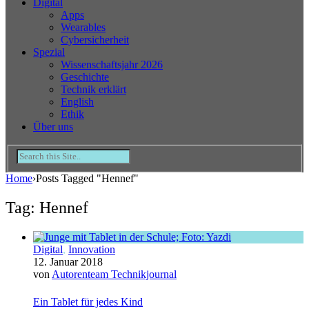
Digital
Apps
Wearables
Cybersicherheit
Spezial
Wissenschaftsjahr 2026
Geschichte
Technik erklärt
English
Ethik
Über uns
Home
›
Posts Tagged "Hennef"
Tag: Hennef
Digital
,
Innovation
12. Januar 2018
von
Autorenteam Technikjournal
Ein Tablet für jedes Kind