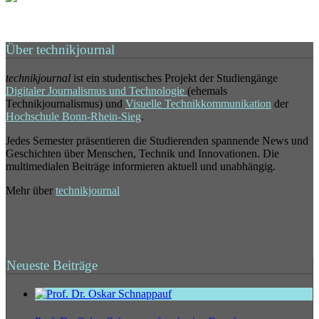
Über technikjournal
technikjournal
ist ein studentisches Projekt der Studiengänge
Digitaler Journalismus und Technologie
(ehemals
Technikjournalismus) und
Visuelle Technikkommunikation
der
Hochschule Bonn-Rhein-Sieg
.
Jedes Semester präsentieren die Studierenden spannende News und
Geschichten über Menschen, Technik und Innovationen. Die
multimedialen Beiträge informieren aktuell und unabhängig.
Mehr über
technikjournal
Neueste Beiträge