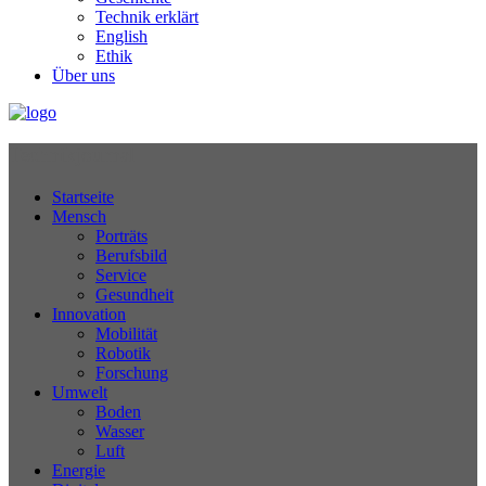
Technik erklärt
English
Ethik
Über uns
Technikjournal
Startseite
Mensch
Porträts
Berufsbild
Service
Gesundheit
Innovation
Mobilität
Robotik
Forschung
Umwelt
Boden
Wasser
Luft
Energie