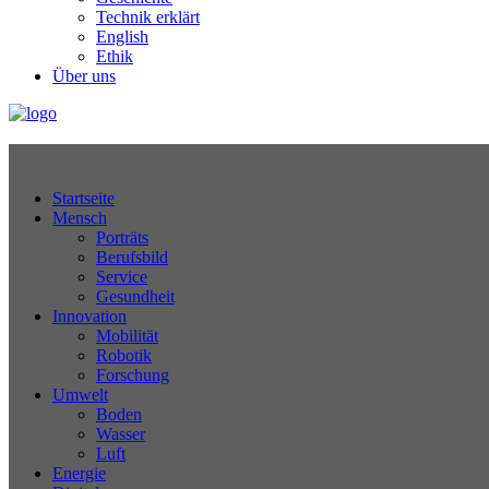
Technik erklärt
English
Ethik
Über uns
Technikjournal
Startseite
Mensch
Porträts
Berufsbild
Service
Gesundheit
Innovation
Mobilität
Robotik
Forschung
Umwelt
Boden
Wasser
Luft
Energie