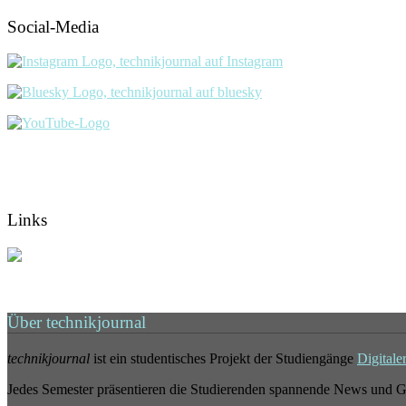
Social-Media
Links
Über technikjournal
technikjournal
ist ein studentisches Projekt der Studiengänge
Digitale
Jedes Semester präsentieren die Studierenden spannende News und G