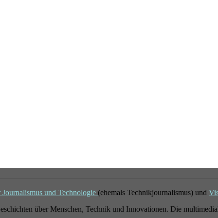
r Journalismus und Technologie
(ehemals Technikjournalismus) und
Vi
eschichten über Menschen, Technik und Innovationen. Die multimedial