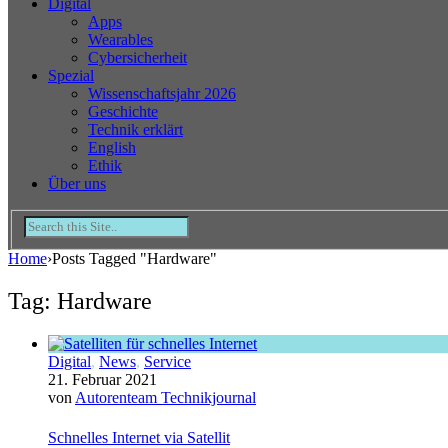
Digital
Apps
Wearables
Cybersicherheit
Spezial
Wissenschaftsjahr 2026
Geschichte
Technik erklärt
English
Ethik
Über uns
Home
›
Posts Tagged "Hardware"
Tag: Hardware
Digital
,
News
,
Service
21. Februar 2021
von
Autorenteam Technikjournal
Schnelles Internet via Satellit