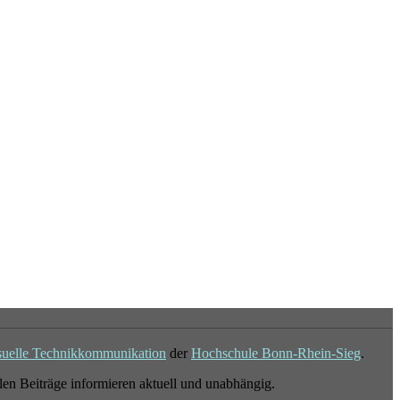
suelle Technikkommunikation
der
Hochschule Bonn-Rhein-Sieg
.
en Beiträge informieren aktuell und unabhängig.