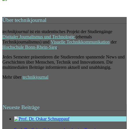
Über technikjournal
technikjournal
ist ein studentisches Projekt der Studiengänge
Digitaler Journalismus und Technologie
(ehemals
Technikjournalismus) und
Visuelle Technikkommunikation
der
Hochschule Bonn-Rhein-Sieg
.
Jedes Semester präsentieren die Studierenden spannende News und
Geschichten über Menschen, Technik und Innovationen. Die
multimedialen Beiträge informieren aktuell und unabhängig.
Mehr über
technikjournal
Neueste Beiträge