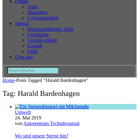
Digital
Apps
Wearables
Cybersicherheit
Spezial
Wissenschaftsjahr 2026
Geschichte
Technik erklärt
English
Ethik
Über uns
Home
›
Posts Tagged "Harald Bardenhagen"
Tag: Harald Bardenhagen
Umwelt
24. Mai 2019
von
Autorenteam Technikjournal
Wo sind unsere Sterne hin?