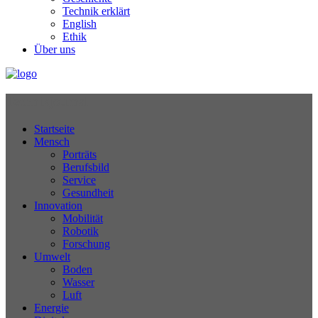
Technik erklärt
English
Ethik
Über uns
Technikjournal
Startseite
Mensch
Porträts
Berufsbild
Service
Gesundheit
Innovation
Mobilität
Robotik
Forschung
Umwelt
Boden
Wasser
Luft
Energie