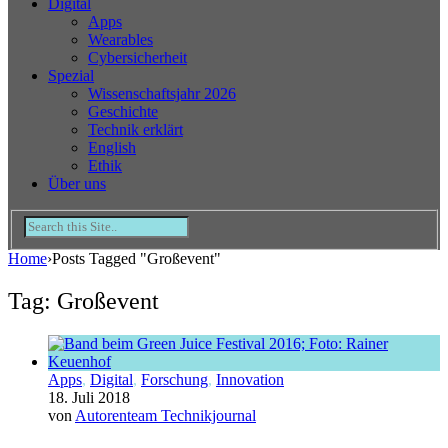
Digital
Apps
Wearables
Cybersicherheit
Spezial
Wissenschaftsjahr 2026
Geschichte
Technik erklärt
English
Ethik
Über uns
Home
›
Posts Tagged "Großevent"
Tag: Großevent
Apps
,
Digital
,
Forschung
,
Innovation
18. Juli 2018
von
Autorenteam Technikjournal