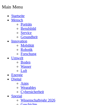
Main Menu
Startseite
Mensch
Porträts
Berufsbild
Service
Gesundheit
Innovation
Mobilität
Robotik
Forschung
Umwelt
Boden
Wasser
Luft
Energie
Digital
Apps
Wearables
Cybersicherheit
Spezial
Wissenschaftsjahr 2026
Geschichte