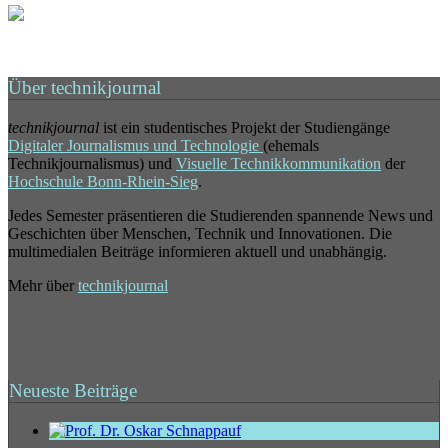
Über technikjournal
technikjournal
ist ein studentisches Projekt der Studiengänge
Digitaler Journalismus und Technologie
(ehemals
Technikjournalismus) und
Visuelle Technikkommunikation
der
Hochschule Bonn-Rhein-Sieg
.
Jedes Semester präsentieren die Studierenden spannende News und
Geschichten über Menschen, Technik und Innovationen. Die
multimedialen Beiträge informieren aktuell und unabhängig.
Mehr über
technikjournal
Neueste Beiträge