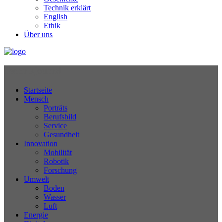
Technik erklärt
English
Ethik
Über uns
Technikjournal
Startseite
Mensch
Porträts
Berufsbild
Service
Gesundheit
Innovation
Mobilität
Robotik
Forschung
Umwelt
Boden
Wasser
Luft
Energie