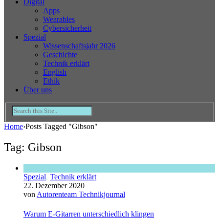
Digital
Apps
Wearables
Cybersicherheit
Spezial
Wissenschaftsjahr 2026
Geschichte
Technik erklärt
English
Ethik
Über uns
Home
›
Posts Tagged "Gibson"
Tag: Gibson
Spezial
,
Technik erklärt
22. Dezember 2020
von
Autorenteam Technikjournal
Warum E-Gitarren unterschiedlich klingen