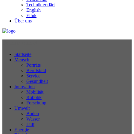
Technik erklärt
English
Ethik
Über uns
Technikjournal
Startseite
Mensch
Porträts
Berufsbild
Service
Gesundheit
Innovation
Mobilität
Robotik
Forschung
Umwelt
Boden
Wasser
Luft
Energie