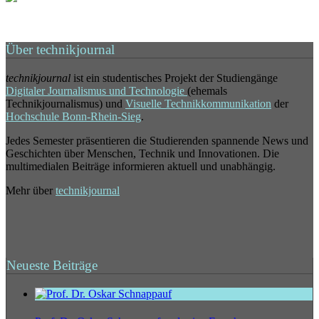
Über technikjournal
technikjournal
ist ein studentisches Projekt der Studiengänge
Digitaler Journalismus und Technologie
(ehemals
Technikjournalismus) und
Visuelle Technikkommunikation
der
Hochschule Bonn-Rhein-Sieg
.
Jedes Semester präsentieren die Studierenden spannende News und
Geschichten über Menschen, Technik und Innovationen. Die
multimedialen Beiträge informieren aktuell und unabhängig.
Mehr über
technikjournal
Neueste Beiträge