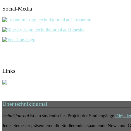
Social-Media
Links
Über technikjournal
technikjournal
ist ein studentisches Projekt der Studiengänge
Digitale
Jedes Semester präsentieren die Studierenden spannende News und G