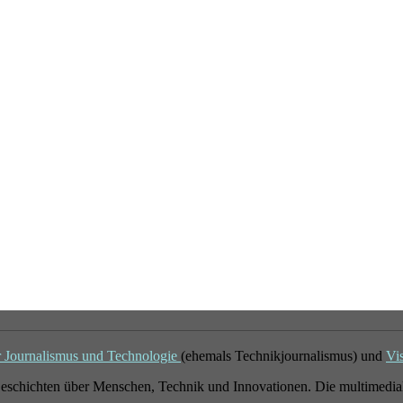
r Journalismus und Technologie
(ehemals Technikjournalismus) und
Vi
eschichten über Menschen, Technik und Innovationen. Die multimedial