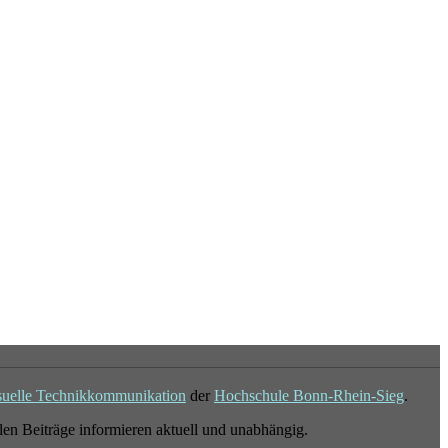
suelle Technikkommunikation
der
Hochschule Bonn-Rhein-Sieg
.
en Beiträge informieren aktuell und unabhängig.