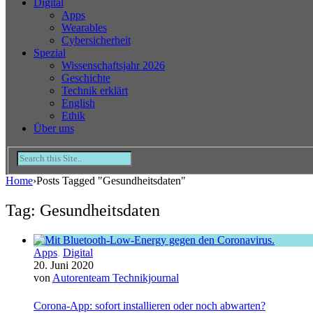
Digital
Apps
Wearables
Cybersicherheit
Spezial
Wissenschaftsjahr 2026
Geschichte
Technik erklärt
English
Ethik
Über uns
Home
›
Posts Tagged "Gesundheitsdaten"
Tag: Gesundheitsdaten
Apps
,
Digital
20. Juni 2020
von
Autorenteam Technikjournal
Corona-App: sofort installieren oder noch abwarten?