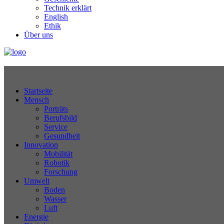
Technik erklärt
English
Ethik
Über uns
Technikjournal
Startseite
Mensch
Porträts
Berufsbild
Service
Gesundheit
Innovation
Mobilität
Robotik
Forschung
Umwelt
Boden
Wasser
Luft
Energie