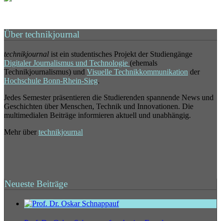
Über technikjournal
technikjournal
ist ein studentisches Projekt der Studiengänge
Digitaler Journalismus und Technologie
(ehemals
Technikjournalismus) und
Visuelle Technikkommunikation
der
Hochschule Bonn-Rhein-Sieg
.
Jedes Semester präsentieren die Studierenden spannende News und
Geschichten über Menschen, Technik und Innovationen. Die
multimedialen Beiträge informieren aktuell und unabhängig.
Mehr über
technikjournal
Neueste Beiträge