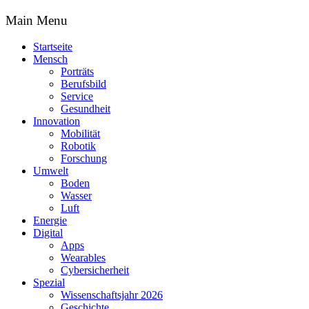
Main Menu
Startseite
Mensch
Porträts
Berufsbild
Service
Gesundheit
Innovation
Mobilität
Robotik
Forschung
Umwelt
Boden
Wasser
Luft
Energie
Digital
Apps
Wearables
Cybersicherheit
Spezial
Wissenschaftsjahr 2026
Geschichte