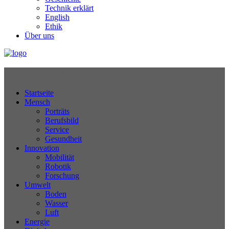
Technik erklärt
English
Ethik
Über uns
Technikjournal
Startseite
Mensch
Porträts
Berufsbild
Service
Gesundheit
Innovation
Mobilität
Robotik
Forschung
Umwelt
Boden
Wasser
Luft
Energie