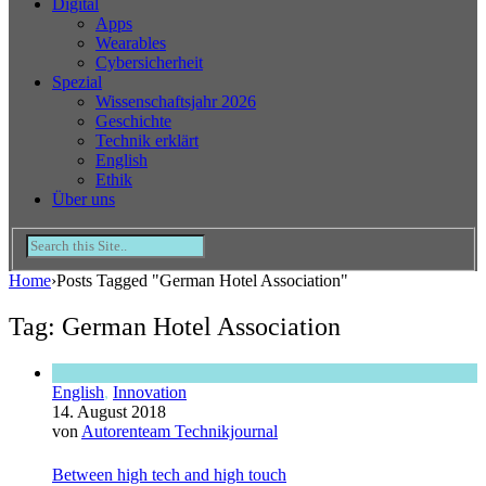
Digital
Apps
Wearables
Cybersicherheit
Spezial
Wissenschaftsjahr 2026
Geschichte
Technik erklärt
English
Ethik
Über uns
Home
›
Posts Tagged "German Hotel Association"
Tag: German Hotel Association
English
,
Innovation
14. August 2018
von
Autorenteam Technikjournal
Between high tech and high touch