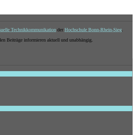
suelle Technikkommunikation
der
Hochschule Bonn-Rhein-Sieg
.
en Beiträge informieren aktuell und unabhängig.