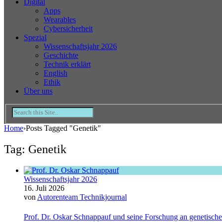
Digital
Apps
Wearables
Cybersicherheit
Spezial
Wissenschaftsjahr 2026
Geschichte
Technik erklärt
English
Ethik
Über uns
Home
›
Posts Tagged "Genetik"
Tag: Genetik
Wissenschaftsjahr 2026
16. Juli 2026
von
Autorenteam Technikjournal
Prof. Dr. Oskar Schnappauf und seine Forschung an genetisc