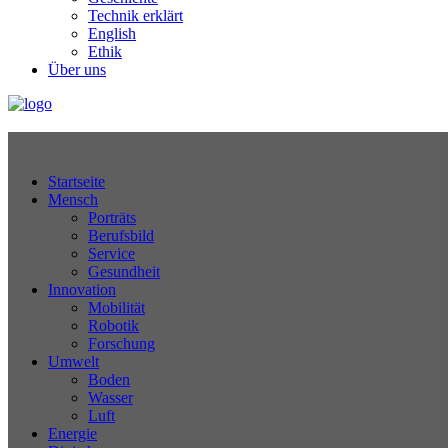
Technik erklärt
English
Ethik
Über uns
Technikjournal
Startseite
Mensch
Porträts
Berufsbild
Service
Gesundheit
Innovation
Mobilität
Robotik
Forschung
Umwelt
Boden
Wasser
Luft
Energie