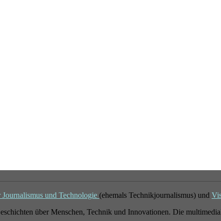
r Journalismus und Technologie
(ehemals Technikjournalismus) und
Vi
eschichten über Menschen, Technik und Innovationen. Die multimedial