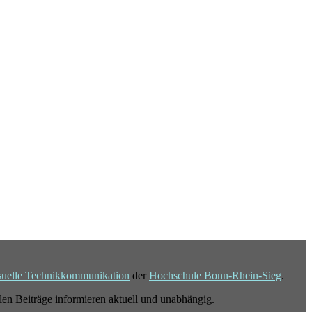
suelle Technikkommunikation
der
Hochschule Bonn-Rhein-Sieg
.
en Beiträge informieren aktuell und unabhängig.