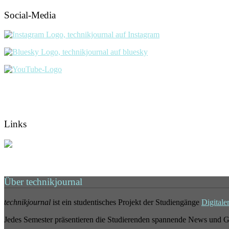
Social-Media
Links
Über technikjournal
technikjournal
ist ein studentisches Projekt der Studiengänge
Digitale
Jedes Semester präsentieren die Studierenden spannende News und G