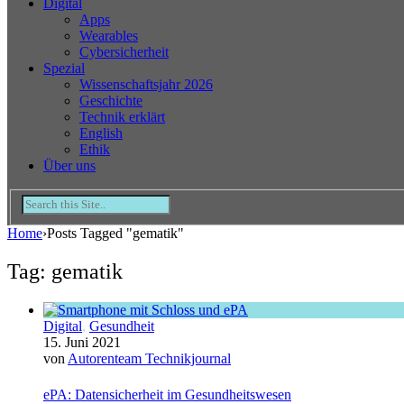
Digital
Apps
Wearables
Cybersicherheit
Spezial
Wissenschaftsjahr 2026
Geschichte
Technik erklärt
English
Ethik
Über uns
Home
›
Posts Tagged "gematik"
Tag: gematik
Digital
,
Gesundheit
15. Juni 2021
von
Autorenteam Technikjournal
ePA: Datensicherheit im Gesundheitswesen