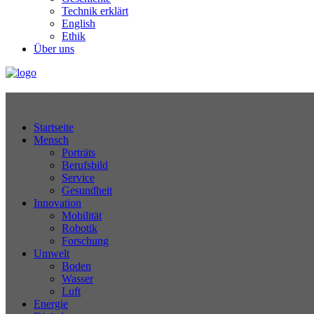
Technik erklärt
English
Ethik
Über uns
Technikjournal
Startseite
Mensch
Porträts
Berufsbild
Service
Gesundheit
Innovation
Mobilität
Robotik
Forschung
Umwelt
Boden
Wasser
Luft
Energie