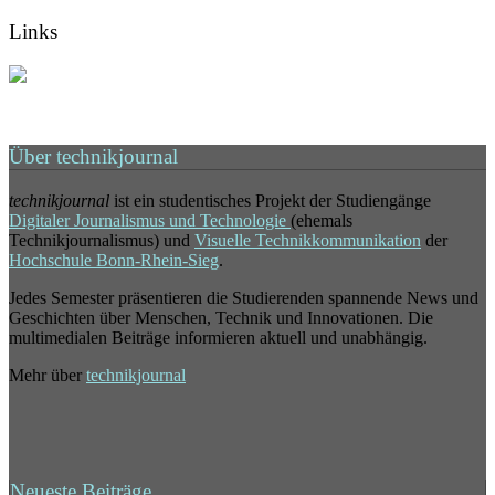
Links
Über technikjournal
technikjournal
ist ein studentisches Projekt der Studiengänge
Digitaler Journalismus und Technologie
(ehemals
Technikjournalismus) und
Visuelle Technikkommunikation
der
Hochschule Bonn-Rhein-Sieg
.
Jedes Semester präsentieren die Studierenden spannende News und
Geschichten über Menschen, Technik und Innovationen. Die
multimedialen Beiträge informieren aktuell und unabhängig.
Mehr über
technikjournal
Neueste Beiträge