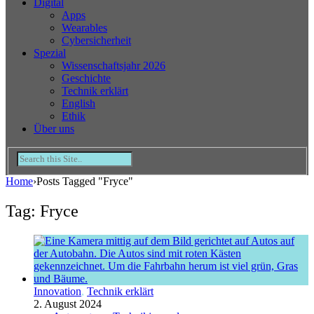
Digital
Apps
Wearables
Cybersicherheit
Spezial
Wissenschaftsjahr 2026
Geschichte
Technik erklärt
English
Ethik
Über uns
Home
›
Posts Tagged "Fryce"
Tag: Fryce
Innovation
,
Technik erklärt
2. August 2024