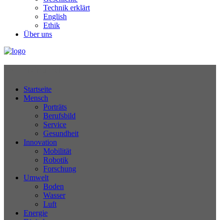
Technik erklärt
English
Ethik
Über uns
Technikjournal
Startseite
Mensch
Porträts
Berufsbild
Service
Gesundheit
Innovation
Mobilität
Robotik
Forschung
Umwelt
Boden
Wasser
Luft
Energie