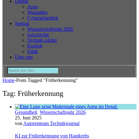
Digital
Apps
Wearables
Cybersicherheit
Spezial
Wissenschaftsjahr 2026
Geschichte
Technik erklärt
English
Ethik
Über uns
Home
›
Posts Tagged "Früherkennung"
Tag: Früherkennung
Gesundheit
,
Wissenschaftsjahr 2026
25. Juni 2025
von
Autorenteam Technikjournal
KI zur Früherkennung von Hautkrebs