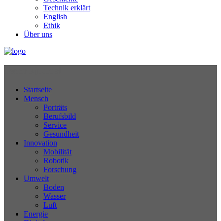
Technik erklärt
English
Ethik
Über uns
Technikjournal
Startseite
Mensch
Porträts
Berufsbild
Service
Gesundheit
Innovation
Mobilität
Robotik
Forschung
Umwelt
Boden
Wasser
Luft
Energie