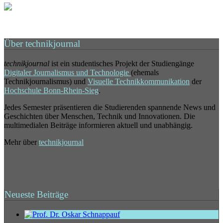
Über technikjournal
technikjournal
ist ein studentisches Projekt der Studiengänge
Digitaler Journalismus und Technologie
(ehemals
Technikjournalismus) und
Visuelle Technikkommunikation
der
Hochschule Bonn-Rhein-Sieg
.
Jedes Semester präsentieren die Studierenden spannende News und
Geschichten über Menschen, Technik und Innovationen. Die
multimedialen Beiträge informieren aktuell und unabhängig.
Mehr über
technikjournal
Neueste Beiträge