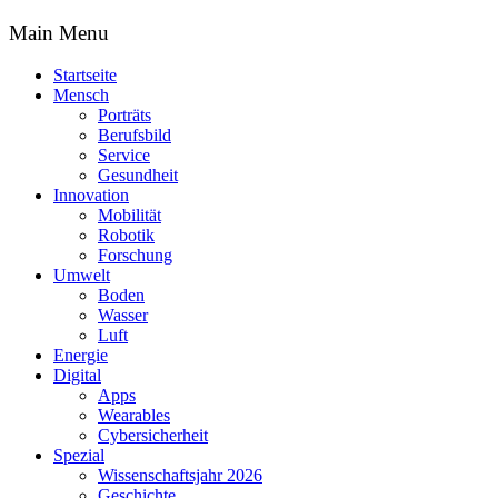
Main Menu
Startseite
Mensch
Porträts
Berufsbild
Service
Gesundheit
Innovation
Mobilität
Robotik
Forschung
Umwelt
Boden
Wasser
Luft
Energie
Digital
Apps
Wearables
Cybersicherheit
Spezial
Wissenschaftsjahr 2026
Geschichte