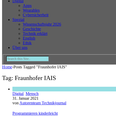
Digital
Apps
Wearables
Cybersicherheit
Spezial
Wissenschaftsjahr 2026
Geschichte
Technik erklärt
English
Ethik
Über uns
Home
›
Posts Tagged "Fraunhofer IAIS"
Tag: Fraunhofer IAIS
Digital
,
Mensch
31. Januar 2021
von
Autorenteam Technikjournal
Programmieren kinderleicht