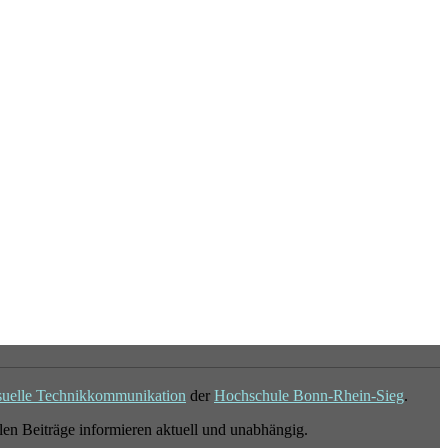
suelle Technikkommunikation
der
Hochschule Bonn-Rhein-Sieg
.
en Beiträge informieren aktuell und unabhängig.