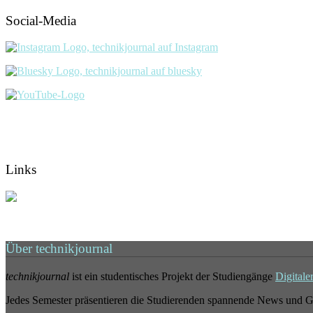
Social-Media
Links
Über technikjournal
technikjournal
ist ein studentisches Projekt der Studiengänge
Digitale
Jedes Semester präsentieren die Studierenden spannende News und G