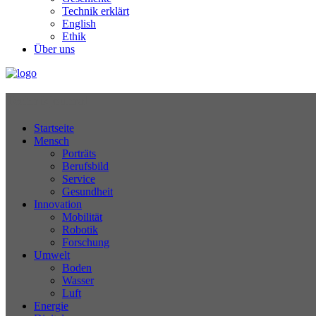
Technik erklärt
English
Ethik
Über uns
Technikjournal
Startseite
Mensch
Porträts
Berufsbild
Service
Gesundheit
Innovation
Mobilität
Robotik
Forschung
Umwelt
Boden
Wasser
Luft
Energie