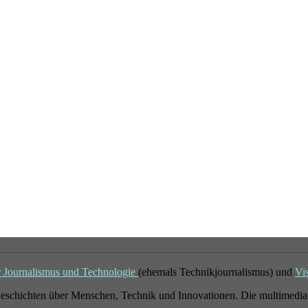
r Journalismus und Technologie
(ehemals Technikjournalismus) und
Vi
eschichten über Menschen, Technik und Innovationen. Die multimedial