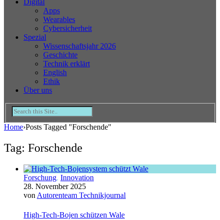
Digital
Apps
Wearables
Cybersicherheit
Spezial
Wissenschaftsjahr 2026
Geschichte
Technik erklärt
English
Ethik
Über uns
Home
›
Posts Tagged "Forschende"
Tag: Forschende
Forschung
,
Innovation
28. November 2025
von
Autorenteam Technikjournal
High-Tech-Bojen schützen Wale