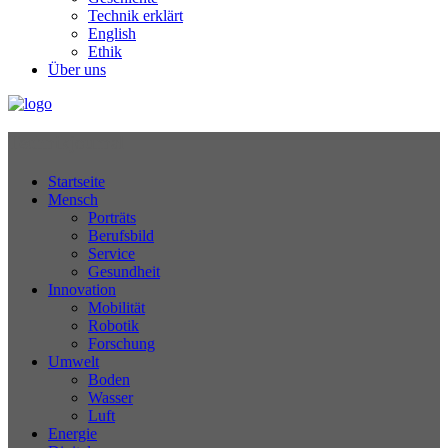
Technik erklärt
English
Ethik
Über uns
Technikjournal
Startseite
Mensch
Porträts
Berufsbild
Service
Gesundheit
Innovation
Mobilität
Robotik
Forschung
Umwelt
Boden
Wasser
Luft
Energie