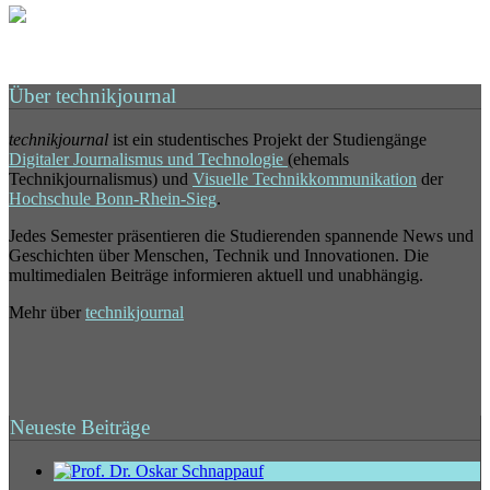
Über technikjournal
technikjournal
ist ein studentisches Projekt der Studiengänge
Digitaler Journalismus und Technologie
(ehemals
Technikjournalismus) und
Visuelle Technikkommunikation
der
Hochschule Bonn-Rhein-Sieg
.
Jedes Semester präsentieren die Studierenden spannende News und
Geschichten über Menschen, Technik und Innovationen. Die
multimedialen Beiträge informieren aktuell und unabhängig.
Mehr über
technikjournal
Neueste Beiträge