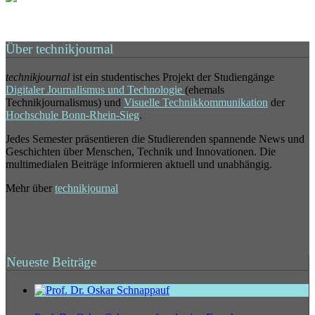
Über technikjournal
technikjournal
ist ein studentisches Projekt der Studiengänge
Digitaler Journalismus und Technologie
(ehemals
Technikjournalismus) und
Visuelle Technikkommunikation
der
Hochschule Bonn-Rhein-Sieg
.
Jedes Semester präsentieren die Studierenden spannende News und
Geschichten über Menschen, Technik und Innovationen. Die
multimedialen Beiträge informieren aktuell und unabhängig.
Mehr über
technikjournal
Neueste Beiträge