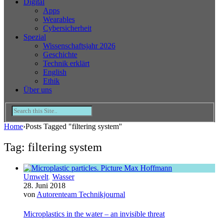
Digital
Apps
Wearables
Cybersicherheit
Spezial
Wissenschaftsjahr 2026
Geschichte
Technik erklärt
English
Ethik
Über uns
Home
›
Posts Tagged "filtering system"
Tag: filtering system
Umwelt
,
Wasser
28. Juni 2018
von
Autorenteam Technikjournal
Microplastics in the water – an invisible threat