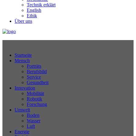
Technik erklärt
English
Ethik
Über uns
Technikjournal
Startseite
Mensch
Porträts
Berufsbild
Service
Gesundheit
Innovation
Mobilität
Robotik
Forschung
Umwelt
Boden
Wasser
Luft
Energie