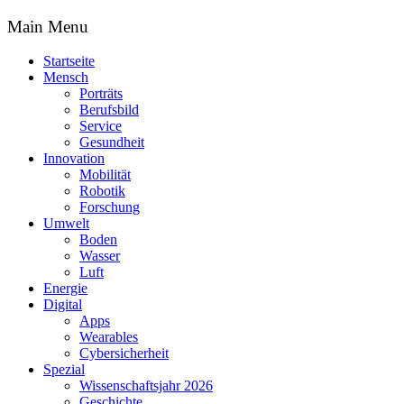
Main Menu
Startseite
Mensch
Porträts
Berufsbild
Service
Gesundheit
Innovation
Mobilität
Robotik
Forschung
Umwelt
Boden
Wasser
Luft
Energie
Digital
Apps
Wearables
Cybersicherheit
Spezial
Wissenschaftsjahr 2026
Geschichte