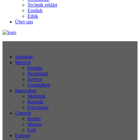
Technik erklärt
English
Ethik
Über uns
Technikjournal
Startseite
Mensch
Porträts
Berufsbild
Service
Gesundheit
Innovation
Mobilität
Robotik
Forschung
Umwelt
Boden
Wasser
Luft
Energie