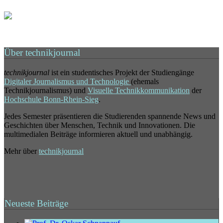
Über technikjournal
technikjournal
ist ein studentisches Projekt der Studiengänge
Digitaler Journalismus und Technologie
(ehemals
Technikjournalismus) und
Visuelle Technikkommunikation
der
Hochschule Bonn-Rhein-Sieg
.
Jedes Semester präsentieren die Studierenden spannende News und
Geschichten über Menschen, Technik und Innovationen. Die
multimedialen Beiträge informieren aktuell und unabhängig.
Mehr über
technikjournal
Neueste Beiträge