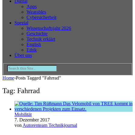
Digital
Apps
Wearables
Cybersicherheit
Spezial
Wissenschaftsjahr 2026
Geschichte
Technik erklärt
English
Ethik
Über uns
Home
›
Posts Tagged "Fahrrad"
Tag: Fahrrad
Mobilität
7. Dezember 2017
von
Autorenteam Technikjournal