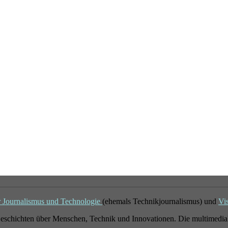
r Journalismus und Technologie
(ehemals Technikjournalismus) und
Vi
eschichten über Menschen, Technik und Innovationen. Die multimedial