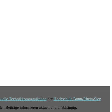
suelle Technikkommunikation
der
Hochschule Bonn-Rhein-Sieg
.
en Beiträge informieren aktuell und unabhängig.