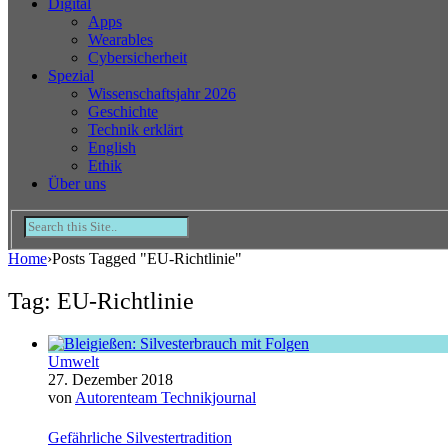
Digital
Apps
Wearables
Cybersicherheit
Spezial
Wissenschaftsjahr 2026
Geschichte
Technik erklärt
English
Ethik
Über uns
Home
›
Posts Tagged "EU-Richtlinie"
Tag: EU-Richtlinie
Umwelt
27. Dezember 2018
von
Autorenteam Technikjournal
Gefährliche Silvestertradition