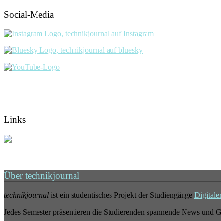
Social-Media
Links
Über technikjournal
technikjournal
ist ein studentisches Projekt der Studiengänge
Digitale
Jedes Semester präsentieren die Studierenden spannende News und G