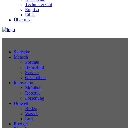
Technik erklärt
English
Ethik
Über uns
Technikjournal
Startseite
Mensch
Porträts
Berufsbild
Service
Gesundheit
Innovation
Mobilität
Robotik
Forschung
Umwelt
Boden
Wasser
Luft
Energie