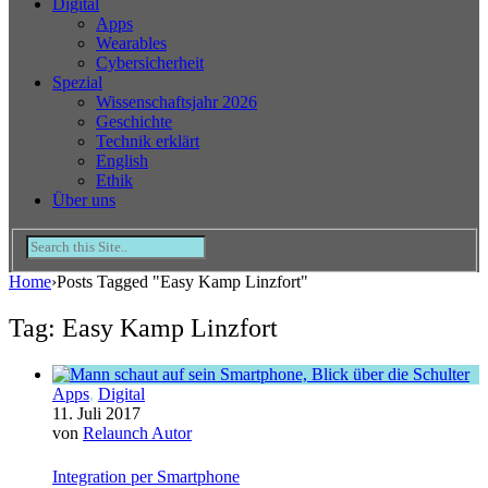
Digital
Apps
Wearables
Cybersicherheit
Spezial
Wissenschaftsjahr 2026
Geschichte
Technik erklärt
English
Ethik
Über uns
Home
›
Posts Tagged "Easy Kamp Linzfort"
Tag: Easy Kamp Linzfort
Apps
,
Digital
11. Juli 2017
von
Relaunch Autor
Integration per Smartphone