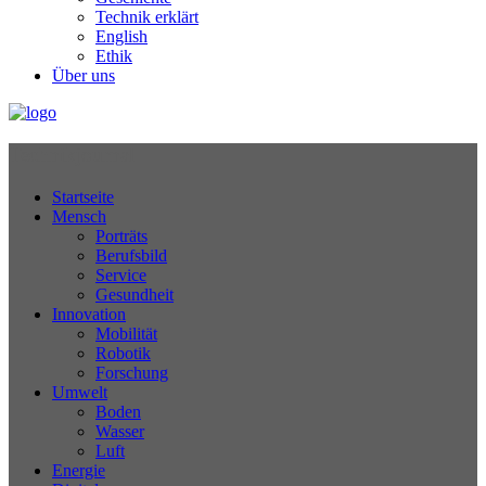
Technik erklärt
English
Ethik
Über uns
Technikjournal
Startseite
Mensch
Porträts
Berufsbild
Service
Gesundheit
Innovation
Mobilität
Robotik
Forschung
Umwelt
Boden
Wasser
Luft
Energie