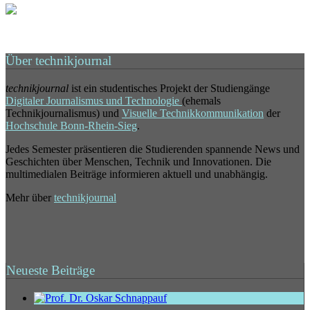
Über technikjournal
technikjournal
ist ein studentisches Projekt der Studiengänge
Digitaler Journalismus und Technologie
(ehemals
Technikjournalismus) und
Visuelle Technikkommunikation
der
Hochschule Bonn-Rhein-Sieg
.
Jedes Semester präsentieren die Studierenden spannende News und
Geschichten über Menschen, Technik und Innovationen. Die
multimedialen Beiträge informieren aktuell und unabhängig.
Mehr über
technikjournal
Neueste Beiträge