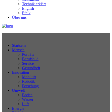
Technik erklärt
English
Ethik
Über uns
Technikjournal
Startseite
Mensch
Porträts
Berufsbild
Service
Gesundheit
Innovation
Mobilität
Robotik
Forschung
Umwelt
Boden
Wasser
Luft
Energie