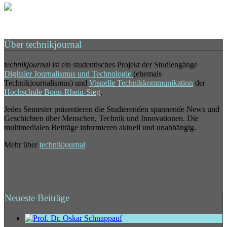
Über technikjournal
technikjournal
ist ein studentisches Projekt der Studiengänge
Digitaler Journalismus und Technologie
(ehemals
Technikjournalismus) und
Visuelle Technikkommunikation
der
Hochschule Bonn-Rhein-Sieg
.
Jedes Semester präsentieren die Studierenden spannende News und
Geschichten über Menschen, Technik und Innovationen. Die
multimedialen Beiträge informieren aktuell und unabhängig.
Mehr über
technikjournal
Neueste Beiträge