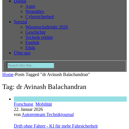
Digital
Apps
Wearables
Cybersicherheit
Spezial
Wissenschaftsjahr 2026
Geschichte
Technik erklärt
English
Ethik
Über uns
Home
›
Posts Tagged "dr Avinash Balachandran"
Tag: dr Avinash Balachandran
Forschung
,
Mobilität
22. Januar 2026
von
Autorenteam Technikjournal
Drift ohne Fahrer - KI für mehr Fahrsicherheit