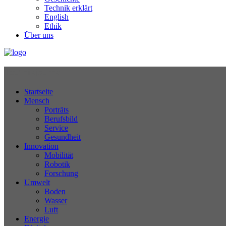
Technik erklärt
English
Ethik
Über uns
Technikjournal
Startseite
Mensch
Porträts
Berufsbild
Service
Gesundheit
Innovation
Mobilität
Robotik
Forschung
Umwelt
Boden
Wasser
Luft
Energie