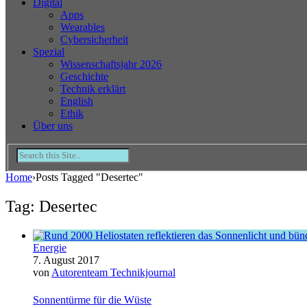
Digital
Apps
Wearables
Cybersicherheit
Spezial
Wissenschaftsjahr 2026
Geschichte
Technik erklärt
English
Ethik
Über uns
Home
›
Posts Tagged "Desertec"
Tag: Desertec
Energie
7. August 2017
von
Autorenteam Technikjournal
Sonnentürme für die Wüste