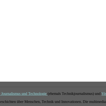
r Journalismus und Technologie
(ehemals Technikjournalismus) und
Vi
eschichten über Menschen, Technik und Innovationen. Die multimedial