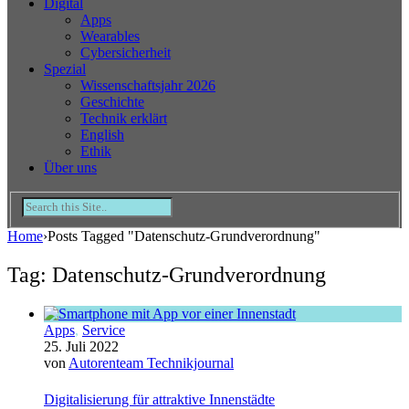
Digital
Apps
Wearables
Cybersicherheit
Spezial
Wissenschaftsjahr 2026
Geschichte
Technik erklärt
English
Ethik
Über uns
Home
›
Posts Tagged "Datenschutz-Grundverordnung"
Tag: Datenschutz-Grundverordnung
Apps
,
Service
25. Juli 2022
von
Autorenteam Technikjournal
Digitalisierung für attraktive Innenstädte