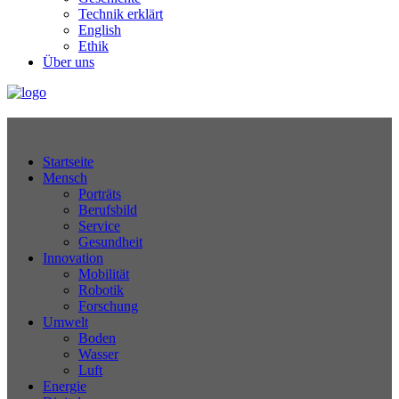
Technik erklärt
English
Ethik
Über uns
Technikjournal
Startseite
Mensch
Porträts
Berufsbild
Service
Gesundheit
Innovation
Mobilität
Robotik
Forschung
Umwelt
Boden
Wasser
Luft
Energie