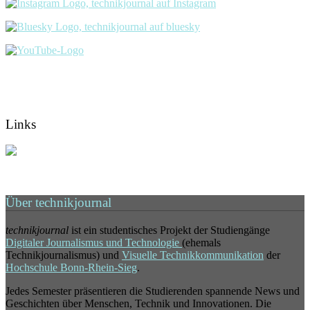
Links
Über technikjournal
technikjournal
ist ein studentisches Projekt der Studiengänge
Digitaler Journalismus und Technologie
(ehemals
Technikjournalismus) und
Visuelle Technikkommunikation
der
Hochschule Bonn-Rhein-Sieg
.
Jedes Semester präsentieren die Studierenden spannende News und
Geschichten über Menschen, Technik und Innovationen. Die