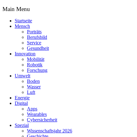
Main Menu
Startseite
Mensch
Porträts
Berufsbild
Service
Gesundheit
Innovation
Mobilität
Robotik
Forschung
Umwelt
Boden
Wasser
Luft
Energie
Digital
Apps
Wearables
Cybersicherheit
Spezial
Wissenschaftsjahr 2026
Geschichte