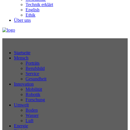
Technik erklärt
English
Ethik
Über uns
Technikjournal
Startseite
Mensch
Porträts
Berufsbild
Service
Gesundheit
Innovation
Mobilität
Robotik
Forschung
Umwelt
Boden
Wasser
Luft
Energie