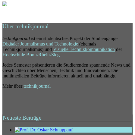
Über technikjournal
technikjournal
ist ein studentisches Projekt der Studiengänge
Digitaler Journalismus und Technologie
(ehemals
Technikjournalismus) und
Visuelle Technikkommunikation
der
Hochschule Bonn-Rhein-Sieg
.
Jedes Semester präsentieren die Studierenden spannende News und
Geschichten über Menschen, Technik und Innovationen. Die
multimedialen Beiträge informieren aktuell und unabhängig.
Mehr über
technikjournal
Neueste Beiträge