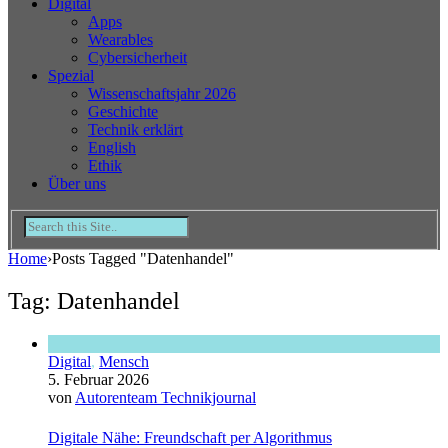
Digital
Apps
Wearables
Cybersicherheit
Spezial
Wissenschaftsjahr 2026
Geschichte
Technik erklärt
English
Ethik
Über uns
Home
›
Posts Tagged "Datenhandel"
Tag: Datenhandel
Digital
,
Mensch
5. Februar 2026
von
Autorenteam Technikjournal
Digitale Nähe: Freundschaft per Algorithmus