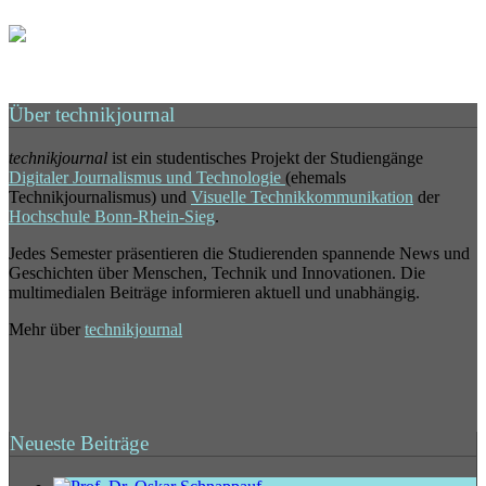
Über technikjournal
technikjournal
ist ein studentisches Projekt der Studiengänge
Digitaler Journalismus und Technologie
(ehemals
Technikjournalismus) und
Visuelle Technikkommunikation
der
Hochschule Bonn-Rhein-Sieg
.
Jedes Semester präsentieren die Studierenden spannende News und
Geschichten über Menschen, Technik und Innovationen. Die
multimedialen Beiträge informieren aktuell und unabhängig.
Mehr über
technikjournal
Neueste Beiträge