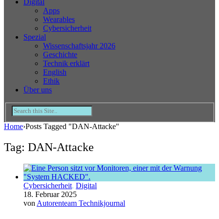
Digital
Apps
Wearables
Cybersicherheit
Spezial
Wissenschaftsjahr 2026
Geschichte
Technik erklärt
English
Ethik
Über uns
Home
›
Posts Tagged "DAN-Attacke"
Tag: DAN-Attacke
Cybersicherheit
,
Digital
18. Februar 2025
von
Autorenteam Technikjournal