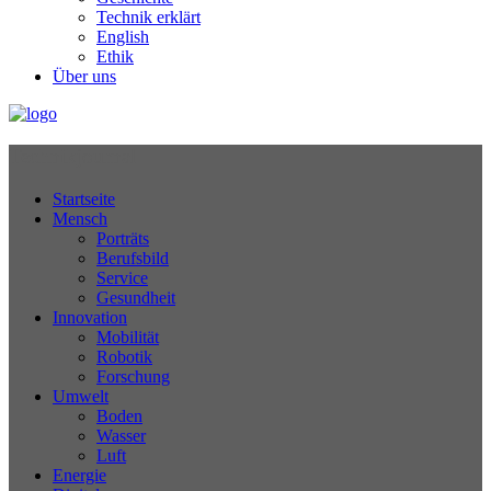
Technik erklärt
English
Ethik
Über uns
Technikjournal
Startseite
Mensch
Porträts
Berufsbild
Service
Gesundheit
Innovation
Mobilität
Robotik
Forschung
Umwelt
Boden
Wasser
Luft
Energie