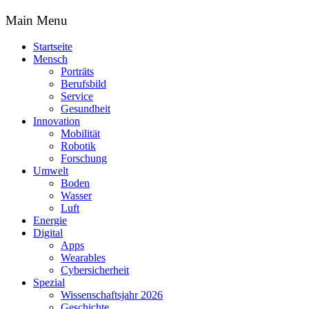
Main Menu
Startseite
Mensch
Porträts
Berufsbild
Service
Gesundheit
Innovation
Mobilität
Robotik
Forschung
Umwelt
Boden
Wasser
Luft
Energie
Digital
Apps
Wearables
Cybersicherheit
Spezial
Wissenschaftsjahr 2026
Geschichte