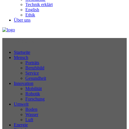
Technik erklärt
English
Ethik
Über uns
Technikjournal
Startseite
Mensch
Porträts
Berufsbild
Service
Gesundheit
Innovation
Mobilität
Robotik
Forschung
Umwelt
Boden
Wasser
Luft
Energie