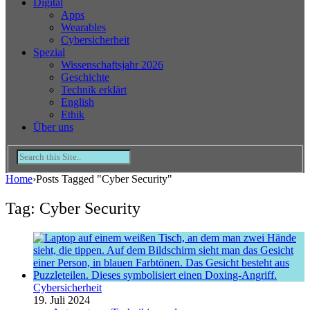
Digital
Apps
Wearables
Cybersicherheit
Spezial
Wissenschaftsjahr 2026
Geschichte
Technik erklärt
English
Ethik
Über uns
Home
›
Posts Tagged "Cyber Security"
Tag: Cyber Security
Cybersicherheit
19. Juli 2024