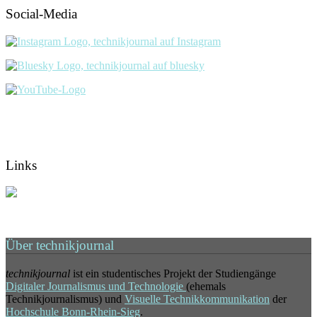
Social-Media
Links
Über technikjournal
technikjournal
ist ein studentisches Projekt der Studiengänge
Digitaler Journalismus und Technologie
(ehemals
Technikjournalismus) und
Visuelle Technikkommunikation
der
Hochschule Bonn-Rhein-Sieg
.