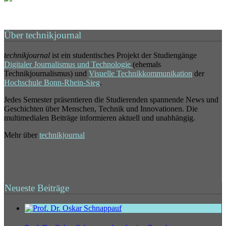
Über technikjournal
technikjournal
ist ein studentisches Projekt der Studiengänge
Digitaler Journalismus und Technologie
(ehemals
Technikjournalismus) und
Visuelle Technikkommunikation
der
Hochschule Bonn-Rhein-Sieg
.
Jedes Semester präsentieren die Studierenden spannende News und
Geschichten über Menschen, Technik und Innovationen. Die
multimedialen Beiträge informieren aktuell und unabhängig.
Mehr über
technikjournal
Neueste Beiträge