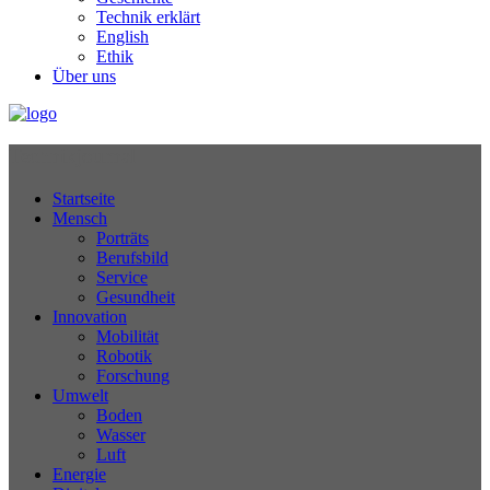
Technik erklärt
English
Ethik
Über uns
Technikjournal
Startseite
Mensch
Porträts
Berufsbild
Service
Gesundheit
Innovation
Mobilität
Robotik
Forschung
Umwelt
Boden
Wasser
Luft
Energie