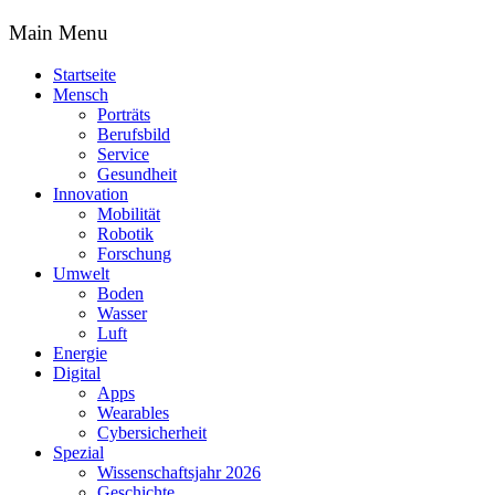
Main Menu
Startseite
Mensch
Porträts
Berufsbild
Service
Gesundheit
Innovation
Mobilität
Robotik
Forschung
Umwelt
Boden
Wasser
Luft
Energie
Digital
Apps
Wearables
Cybersicherheit
Spezial
Wissenschaftsjahr 2026
Geschichte