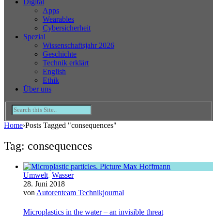
Digital
Apps
Wearables
Cybersicherheit
Spezial
Wissenschaftsjahr 2026
Geschichte
Technik erklärt
English
Ethik
Über uns
Home
›
Posts Tagged "consequences"
Tag: consequences
Umwelt
,
Wasser
28. Juni 2018
von
Autorenteam Technikjournal
Microplastics in the water – an invisible threat