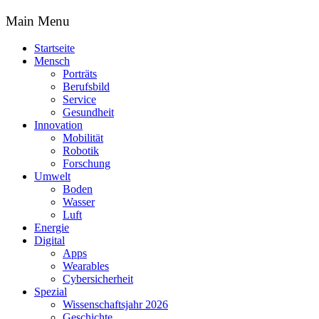
Main Menu
Startseite
Mensch
Porträts
Berufsbild
Service
Gesundheit
Innovation
Mobilität
Robotik
Forschung
Umwelt
Boden
Wasser
Luft
Energie
Digital
Apps
Wearables
Cybersicherheit
Spezial
Wissenschaftsjahr 2026
Geschichte