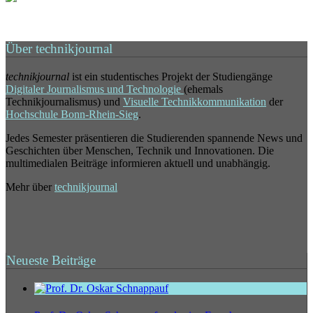
Über technikjournal
technikjournal
ist ein studentisches Projekt der Studiengänge
Digitaler Journalismus und Technologie
(ehemals
Technikjournalismus) und
Visuelle Technikkommunikation
der
Hochschule Bonn-Rhein-Sieg
.
Jedes Semester präsentieren die Studierenden spannende News und
Geschichten über Menschen, Technik und Innovationen. Die
multimedialen Beiträge informieren aktuell und unabhängig.
Mehr über
technikjournal
Neueste Beiträge