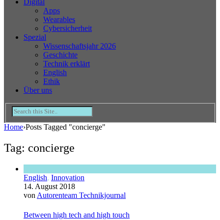
Digital
Apps
Wearables
Cybersicherheit
Spezial
Wissenschaftsjahr 2026
Geschichte
Technik erklärt
English
Ethik
Über uns
Home
›
Posts Tagged "concierge"
Tag: concierge
English
,
Innovation
14. August 2018
von
Autorenteam Technikjournal
Between high tech and high touch