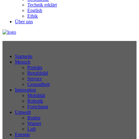
Technik erklärt
English
Ethik
Über uns
Technikjournal
Startseite
Mensch
Porträts
Berufsbild
Service
Gesundheit
Innovation
Mobilität
Robotik
Forschung
Umwelt
Boden
Wasser
Luft
Energie