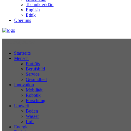
Technik erklärt
English
Ethik
Über uns
Technikjournal
Startseite
Mensch
Porträts
Berufsbild
Service
Gesundheit
Innovation
Mobilität
Robotik
Forschung
Umwelt
Boden
Wasser
Luft
Energie