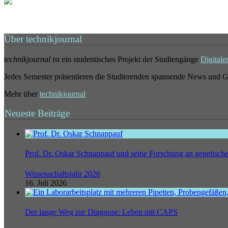
Über technikjournal
technikjournal
ist ein studentisches Projekt der Studiengänge
Digitale
Jedes Semester präsentieren die Studierenden spannende News und G
Mehr über
technikjournal
Neueste Beiträge
Prof. Dr. Oskar Schnappauf und seine Forschung an genetisc
Wissenschaftsjahr 2026
16. Juli 2026
Der lange Weg zur Diagnose: Leben mit CAPS