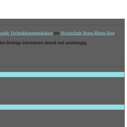
suelle Technikkommunikation
der
Hochschule Bonn-Rhein-Sieg
.
en Beiträge informieren aktuell und unabhängig.