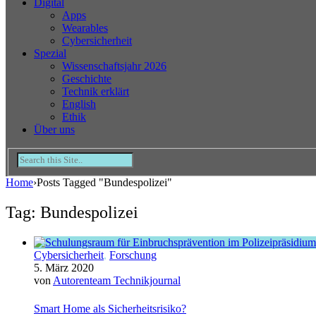
Digital
Apps
Wearables
Cybersicherheit
Spezial
Wissenschaftsjahr 2026
Geschichte
Technik erklärt
English
Ethik
Über uns
Home
›
Posts Tagged "Bundespolizei"
Tag: Bundespolizei
Cybersicherheit
,
Forschung
5. März 2020
von
Autorenteam Technikjournal
Smart Home als Sicherheitsrisiko?