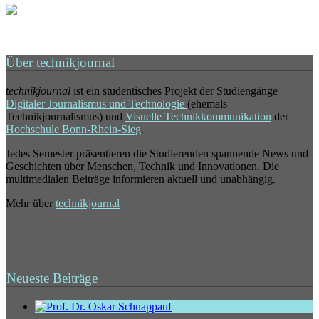
Über technikjournal
technikjournal
ist ein studentisches Projekt der Studiengänge
Digitaler Journalismus und Technologie
(ehemals
Technikjournalismus) und
Visuelle Technikkommunikation
der
Hochschule Bonn-Rhein-Sieg
.
Jedes Semester präsentieren die Studierenden spannende News und
Geschichten über Menschen, Technik und Innovationen. Die
multimedialen Beiträge informieren aktuell und unabhängig.
Mehr über
technikjournal
Neueste Beiträge