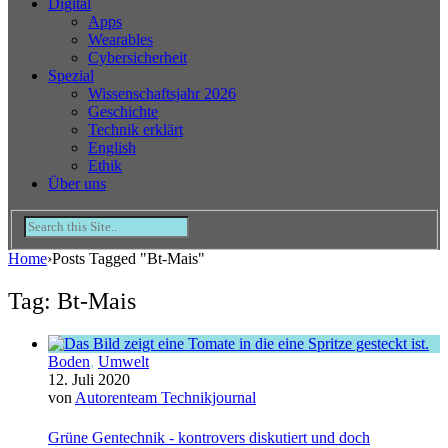
Digital
Apps
Wearables
Cybersicherheit
Spezial
Wissenschaftsjahr 2026
Geschichte
Technik erklärt
English
Ethik
Über uns
Home
›
Posts Tagged "Bt-Mais"
Tag: Bt-Mais
Boden
,
Umwelt
12. Juli 2020
von
Autorenteam Technikjournal
Grüne Gentechnik - kontrovers diskutiert und doch