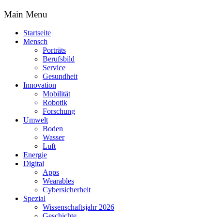
Main Menu
Startseite
Mensch
Porträts
Berufsbild
Service
Gesundheit
Innovation
Mobilität
Robotik
Forschung
Umwelt
Boden
Wasser
Luft
Energie
Digital
Apps
Wearables
Cybersicherheit
Spezial
Wissenschaftsjahr 2026
Geschichte