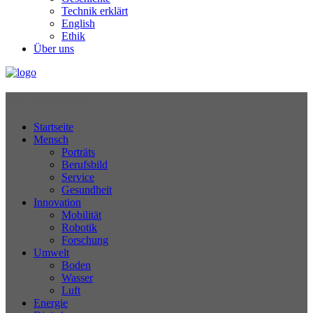
Technik erklärt
English
Ethik
Über uns
Technikjournal
Startseite
Mensch
Porträts
Berufsbild
Service
Gesundheit
Innovation
Mobilität
Robotik
Forschung
Umwelt
Boden
Wasser
Luft
Energie