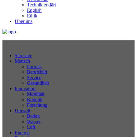
Technik erklärt
English
Ethik
Über uns
Technikjournal
Startseite
Mensch
Porträts
Berufsbild
Service
Gesundheit
Innovation
Mobilität
Robotik
Forschung
Umwelt
Boden
Wasser
Luft
Energie