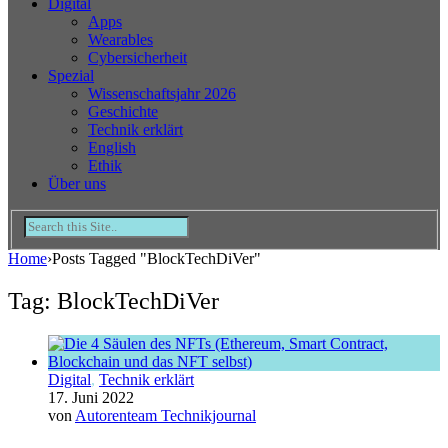
Digital
Apps
Wearables
Cybersicherheit
Spezial
Wissenschaftsjahr 2026
Geschichte
Technik erklärt
English
Ethik
Über uns
Home
›
Posts Tagged "BlockTechDiVer"
Tag: BlockTechDiVer
Digital
,
Technik erklärt
17. Juni 2022
von
Autorenteam Technikjournal