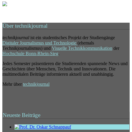
Über technikjournal
technikjournal
ist ein studentisches Projekt der Studiengänge
Digitaler Journalismus und Technologie
(ehemals
Technikjournalismus) und
Visuelle Technikkommunikation
der
Hochschule Bonn-Rhein-Sieg
.
Jedes Semester präsentieren die Studierenden spannende News und
Geschichten über Menschen, Technik und Innovationen. Die
multimedialen Beiträge informieren aktuell und unabhängig.
Mehr über
technikjournal
Neueste Beiträge