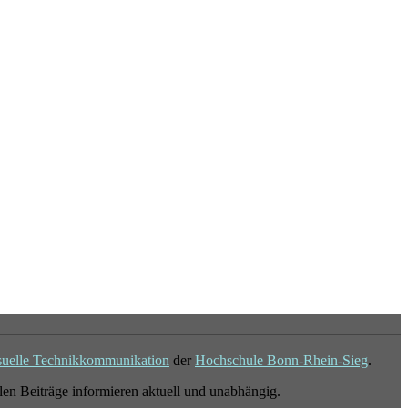
suelle Technikkommunikation
der
Hochschule Bonn-Rhein-Sieg
.
en Beiträge informieren aktuell und unabhängig.