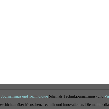
r Journalismus und Technologie
(ehemals Technikjournalismus) und
Vi
eschichten über Menschen, Technik und Innovationen. Die multimedial