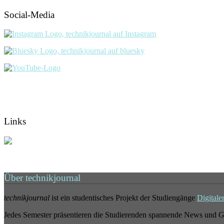
Social-Media
Links
Über technikjournal
technikjournal
ist ein studentisches Projekt der Studiengänge
Digitale
Jedes Semester präsentieren die Studierenden spannende News und G