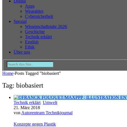
Digital
Apps
Wearables
Cybersicherheit
Spezial
Wissenschaftsjahr 2026
Geschichte
Technik erklärt
English
Ethik
Über uns
Home
›
Posts Tagged "biobasiert"
Tag: biobasiert
Technik erklärt
,
Umwelt
21. März 2018
von
Autorenteam Technikjournal
Konzepte gegen Plastik