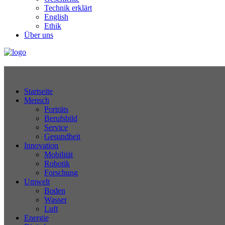
Technik erklärt
English
Ethik
Über uns
Technikjournal
Startseite
Mensch
Porträts
Berufsbild
Service
Gesundheit
Innovation
Mobilität
Robotik
Forschung
Umwelt
Boden
Wasser
Luft
Energie