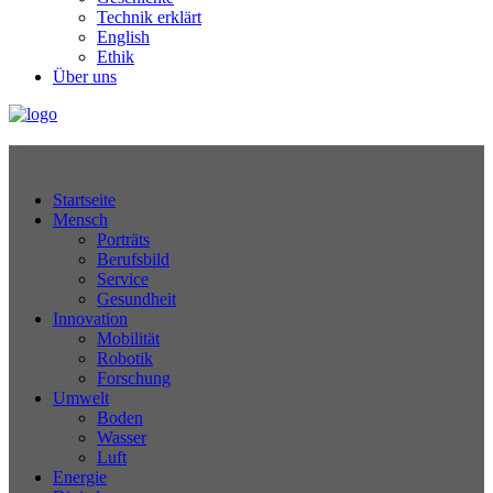
Technik erklärt
English
Ethik
Über uns
Technikjournal
Startseite
Mensch
Porträts
Berufsbild
Service
Gesundheit
Innovation
Mobilität
Robotik
Forschung
Umwelt
Boden
Wasser
Luft
Energie