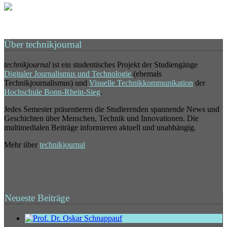
Über technikjournal
technikjournal
ist ein studentisches Projekt der Studiengänge
Digitaler Journalismus und Technologie
(ehemals
Technikjournalismus) und
Visuelle Technikkommunikation
der
Hochschule Bonn-Rhein-Sieg
.
Jedes Semester präsentieren die Studierenden spannende News und
Geschichten über Menschen, Technik und Innovationen. Die
multimedialen Beiträge informieren aktuell und unabhängig.
Mehr über
technikjournal
Neueste Beiträge