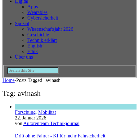
Digital
Apps
Wearables
Cybersicherheit
Spezial
Wissenschaftsjahr 2026
Geschichte
Technik erklärt
English
Ethik
Über uns
Home
›
Posts Tagged "avinash"
Tag: avinash
Forschung
,
Mobilität
22. Januar 2026
von
Autorenteam Technikjournal
Drift ohne Fahrer - KI für mehr Fahrsicherheit