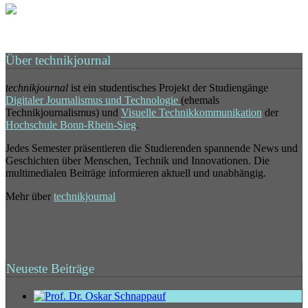
Über technikjournal
technikjournal
ist ein studentisches Projekt der Studiengänge
Digitaler Journalismus und Technologie
(ehemals
Technikjournalismus) und
Visuelle Technikkommunikation
der
Hochschule Bonn-Rhein-Sieg
.
Jedes Semester präsentieren die Studierenden spannende News und
Geschichten über Menschen, Technik und Innovationen. Die
multimedialen Beiträge informieren aktuell und unabhängig.
Mehr über
technikjournal
Neueste Beiträge