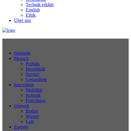
Technik erklärt
English
Ethik
Über uns
Technikjournal
Startseite
Mensch
Porträts
Berufsbild
Service
Gesundheit
Innovation
Mobilität
Robotik
Forschung
Umwelt
Boden
Wasser
Luft
Energie