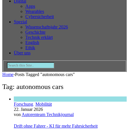
Digital
Apps
Wearables
Cybersicherheit
Spezial
Wissenschaftsjahr 2026
Geschichte
Technik erklärt
English
Ethik
Über uns
Home
›
Posts Tagged "autonomous cars"
Tag: autonomous cars
Forschung
,
Mobilität
22. Januar 2026
von
Autorenteam Technikjournal
Drift ohne Fahrer - KI für mehr Fahrsicherheit