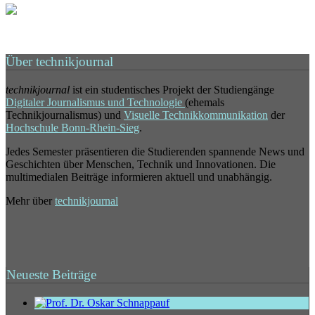
Über technikjournal
technikjournal
ist ein studentisches Projekt der Studiengänge
Digitaler Journalismus und Technologie
(ehemals
Technikjournalismus) und
Visuelle Technikkommunikation
der
Hochschule Bonn-Rhein-Sieg
.
Jedes Semester präsentieren die Studierenden spannende News und
Geschichten über Menschen, Technik und Innovationen. Die
multimedialen Beiträge informieren aktuell und unabhängig.
Mehr über
technikjournal
Neueste Beiträge