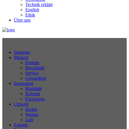
Technik erklärt
English
Ethik
Über uns
Technikjournal
Startseite
Mensch
Porträts
Berufsbild
Service
Gesundheit
Innovation
Mobilität
Robotik
Forschung
Umwelt
Boden
Wasser
Luft
Energie