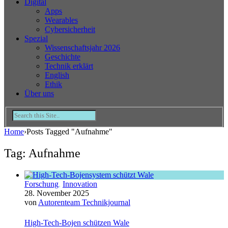
Digital
Apps
Wearables
Cybersicherheit
Spezial
Wissenschaftsjahr 2026
Geschichte
Technik erklärt
English
Ethik
Über uns
Home
›
Posts Tagged "Aufnahme"
Tag: Aufnahme
Forschung
,
Innovation
28. November 2025
von
Autorenteam Technikjournal
High-Tech-Bojen schützen Wale