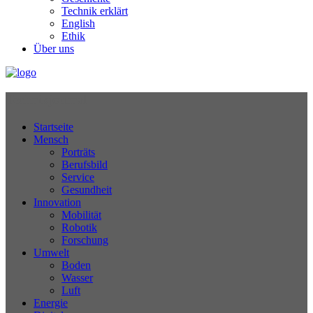
Technik erklärt
English
Ethik
Über uns
Technikjournal
Startseite
Mensch
Porträts
Berufsbild
Service
Gesundheit
Innovation
Mobilität
Robotik
Forschung
Umwelt
Boden
Wasser
Luft
Energie