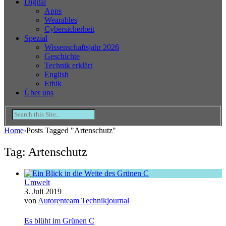
Digital
Apps
Wearables
Cybersicherheit
Spezial
Wissenschaftsjahr 2026
Geschichte
Technik erklärt
English
Ethik
Über uns
Home
›
Posts Tagged "Artenschutz"
Tag: Artenschutz
Umwelt
3. Juli 2019
von
Autorenteam Technikjournal
Es blüht im Grünen C