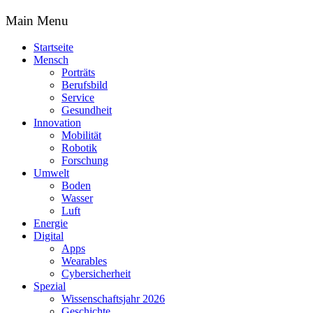
Main Menu
Startseite
Mensch
Porträts
Berufsbild
Service
Gesundheit
Innovation
Mobilität
Robotik
Forschung
Umwelt
Boden
Wasser
Luft
Energie
Digital
Apps
Wearables
Cybersicherheit
Spezial
Wissenschaftsjahr 2026
Geschichte