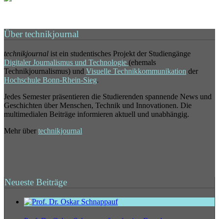
Über technikjournal
technikjournal
ist ein studentisches Projekt der Studiengänge
Digitaler Journalismus und Technologie
(ehemals
Technikjournalismus) und
Visuelle Technikkommunikation
der
Hochschule Bonn-Rhein-Sieg
.
Jedes Semester präsentieren die Studierenden spannende News und
Geschichten über Menschen, Technik und Innovationen. Die
multimedialen Beiträge informieren aktuell und unabhängig.
Mehr über
technikjournal
Neueste Beiträge