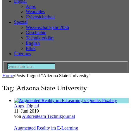
Digital
Apps
Wearables
Cybersicherheit
Spezial
Wissenschaftsjahr 2026
Geschichte
Technik erklärt
English
Ethik
Über uns
Home
›
Posts Tagged "Arizona State University"
Tag: Arizona State University
Apps
,
Digital
11. Juni 2019
von
Autorenteam Technikjournal
Augmented Reality im E-Learning