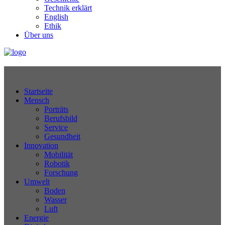
Technik erklärt
English
Ethik
Über uns
Technikjournal
Startseite
Mensch
Porträts
Berufsbild
Service
Gesundheit
Innovation
Mobilität
Robotik
Forschung
Umwelt
Boden
Wasser
Luft
Energie