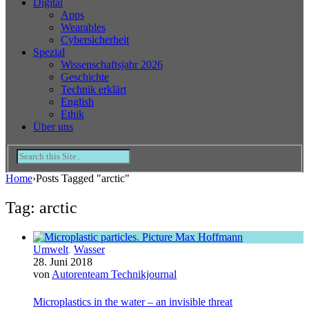
Digital
Apps
Wearables
Cybersicherheit
Spezial
Wissenschaftsjahr 2026
Geschichte
Technik erklärt
English
Ethik
Über uns
Home
›
Posts Tagged "arctic"
Tag: arctic
Umwelt
,
Wasser
28. Juni 2018
von
Autorenteam Technikjournal
Microplastics in the water – an invisible threat