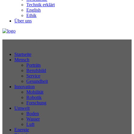
Technik erklärt
English
Ethik
Über uns
Technikjournal
Startseite
Mensch
Porträts
Berufsbild
Service
Gesundheit
Innovation
Mobilität
Robotik
Forschung
Umwelt
Boden
Wasser
Luft
Energie