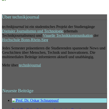
Über technikjournal
technikjournal
ist ein studentisches Projekt der Studiengänge
Digitaler Journalismus und Technologie
(ehemals
Technikjournalismus) und
Visuelle Technikkommunikation
der
Hochschule Bonn-Rhein-Sieg
.
Jedes Semester präsentieren die Studierenden spannende News und
Geschichten über Menschen, Technik und Innovationen. Die
multimedialen Beiträge informieren aktuell und unabhängig.
Mehr über
technikjournal
Neueste Beiträge