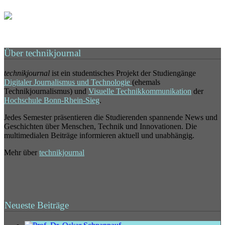
Über technikjournal
technikjournal
ist ein studentisches Projekt der Studiengänge
Digitaler Journalismus und Technologie
(ehemals
Technikjournalismus) und
Visuelle Technikkommunikation
der
Hochschule Bonn-Rhein-Sieg
.
Jedes Semester präsentieren die Studierenden spannende News und
Geschichten über Menschen, Technik und Innovationen. Die
multimedialen Beiträge informieren aktuell und unabhängig.
Mehr über
technikjournal
Neueste Beiträge