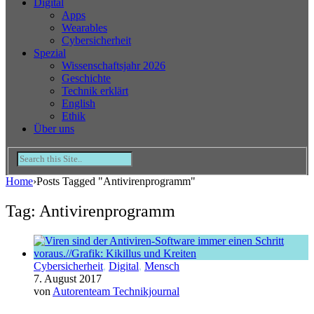
Digital
Apps
Wearables
Cybersicherheit
Spezial
Wissenschaftsjahr 2026
Geschichte
Technik erklärt
English
Ethik
Über uns
Home
›
Posts Tagged "Antivirenprogramm"
Tag: Antivirenprogramm
Cybersicherheit
,
Digital
,
Mensch
7. August 2017
von
Autorenteam Technikjournal