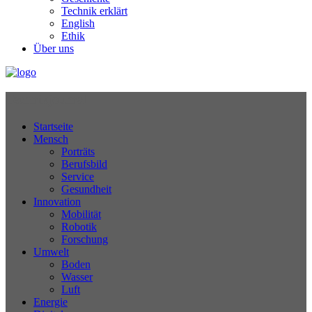
Technik erklärt
English
Ethik
Über uns
Technikjournal
Startseite
Mensch
Porträts
Berufsbild
Service
Gesundheit
Innovation
Mobilität
Robotik
Forschung
Umwelt
Boden
Wasser
Luft
Energie