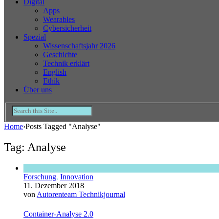
Digital
Apps
Wearables
Cybersicherheit
Spezial
Wissenschaftsjahr 2026
Geschichte
Technik erklärt
English
Ethik
Über uns
Home
›
Posts Tagged "Analyse"
Tag: Analyse
Forschung
,
Innovation
11. Dezember 2018
von
Autorenteam Technikjournal
Container-Analyse 2.0