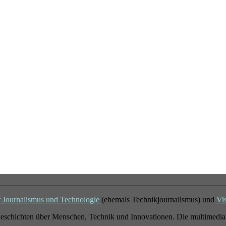
r Journalismus und Technologie
(ehemals Technikjournalismus) und
Vi
eschichten über Menschen, Technik und Innovationen. Die multimedial