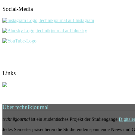
Social-Media
Links
Über technikjournal
technikjournal
ist ein studentisches Projekt der Studiengänge
Digitale
Jedes Semester präsentieren die Studierenden spannende News und G