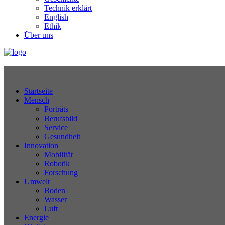
Technik erklärt
English
Ethik
Über uns
Technikjournal
Startseite
Mensch
Porträts
Berufsbild
Service
Gesundheit
Innovation
Mobilität
Robotik
Forschung
Umwelt
Boden
Wasser
Luft
Energie