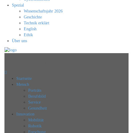
Spezial
Wissenschaftsjahr 2026
Geschichte
Technik erklärt
English
Ethik
Über uns
Technikjournal
Startseite
Mensch
Porträts
Berufsbild
Service
Gesundheit
Innovation
Mobilität
Robotik
Forschung