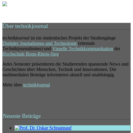
Über technikjournal
technikjournal
ist ein studentisches Projekt der Studiengänge
Digitaler Journalismus und Technologie
(ehemals
Technikjournalismus) und
Visuelle Technikkommunikation
der
Hochschule Bonn-Rhein-Sieg
.
Jedes Semester präsentieren die Studierenden spannende News und
Geschichten über Menschen, Technik und Innovationen. Die
multimedialen Beiträge informieren aktuell und unabhängig.
Mehr über
technikjournal
Neueste Beiträge