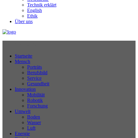
Technik erklärt
English
Ethik
Über uns
Technikjournal
Startseite
Mensch
Porträts
Berufsbild
Service
Gesundheit
Innovation
Mobilität
Robotik
Forschung
Umwelt
Boden
Wasser
Luft
Energie