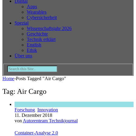
Digital
Apps
Wearables
Cybersicherheit
Spezial
Wissenschaftsjahr 2026
Geschichte
Technik erklärt
English
Ethik
Über uns
Home
›
Posts Tagged "Air Cargo"
Tag: Air Cargo
Forschung
,
Innovation
11. Dezember 2018
von
Autorenteam Technikjournal
Container-Analyse 2.0