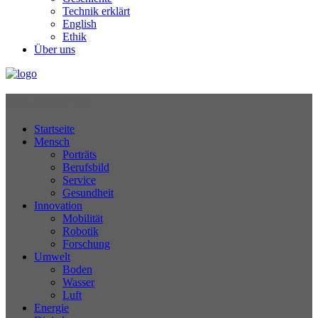
Technik erklärt
English
Ethik
Über uns
Technikjournal
Startseite
Mensch
Porträts
Berufsbild
Service
Gesundheit
Innovation
Mobilität
Robotik
Forschung
Umwelt
Boden
Wasser
Luft
Energie