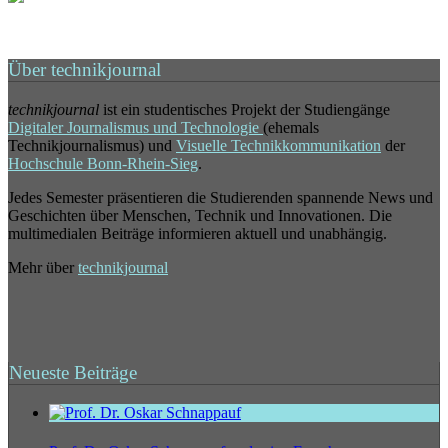
Über technikjournal
technikjournal
ist ein studentisches Projekt der Studiengänge
Digitaler Journalismus und Technologie
(ehemals
Technikjournalismus) und
Visuelle Technikkommunikation
der
Hochschule Bonn-Rhein-Sieg
.
Jedes Semester präsentieren die Studierenden spannende News und
Geschichten über Menschen, Technik und Innovationen. Die
multimedialen Beiträge informieren aktuell und unabhängig.
Mehr über
technikjournal
Neueste Beiträge