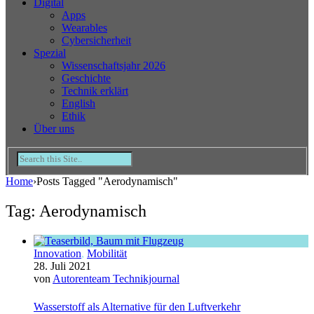
Digital
Apps
Wearables
Cybersicherheit
Spezial
Wissenschaftsjahr 2026
Geschichte
Technik erklärt
English
Ethik
Über uns
Home
›
Posts Tagged "Aerodynamisch"
Tag: Aerodynamisch
Innovation
,
Mobilität
28. Juli 2021
von
Autorenteam Technikjournal
Wasserstoff als Alternative für den Luftverkehr